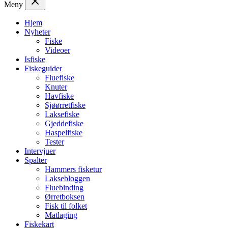
Meny
Hjem
Nyheter
Fiske
Videoer
Isfiske
Fiskeguider
Fluefiske
Knuter
Havfiske
Sjøørretfiske
Laksefiske
Gjeddefiske
Haspelfiske
Tester
Intervjuer
Spalter
Hammers fisketur
Laksebloggen
Fluebinding
Ørretboksen
Fisk til folket
Matlaging
Fiskekart