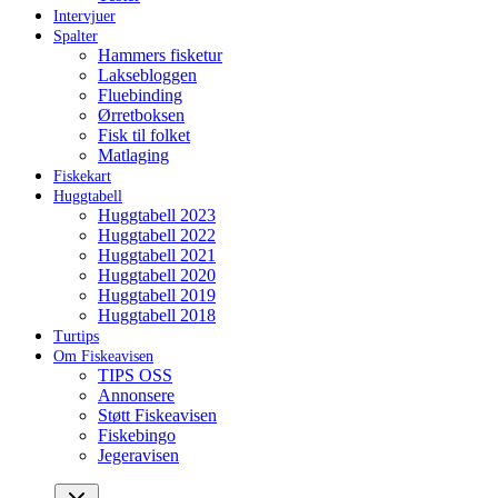
Intervjuer
Spalter
Hammers fisketur
Laksebloggen
Fluebinding
Ørretboksen
Fisk til folket
Matlaging
Fiskekart
Huggtabell
Huggtabell 2023
Huggtabell 2022
Huggtabell 2021
Huggtabell 2020
Huggtabell 2019
Huggtabell 2018
Turtips
Om Fiskeavisen
TIPS OSS
Annonsere
Støtt Fiskeavisen
Fiskebingo
Jegeravisen