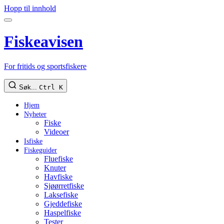
Hopp til innhold
Fiskeavisen
For fritids og sportsfiskere
Søk...
Ctrl K
Hjem
Nyheter
Fiske
Videoer
Isfiske
Fiskeguider
Fluefiske
Knuter
Havfiske
Sjøørretfiske
Laksefiske
Gjeddefiske
Haspelfiske
Tester