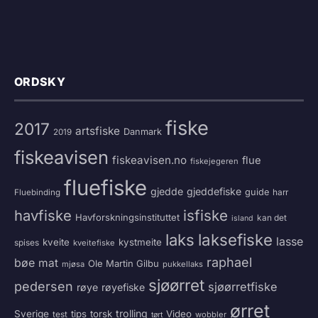
ORDSKY
fiske
2017
artsfiske
Danmark
2019
fiskeavisen
fiskeavisen.no
flue
fiskejegeren
fluefiske
gjedde
gjeddefiske
guide
harr
Fluebinding
havfiske
isfiske
Havforskningsinstituttet
kan det
island
laksefiske
laks
lasse
kveite
kystmeite
spises
kveitefiske
raphael
bøe
mat
Ole Martin Gilbu
mjøsa
pukkellaks
sjøørret
pedersen
sjøørretfiske
røye
røyefiske
ørret
trolling
Sverige
tips
torsk
Video
test
wobbler
tørt