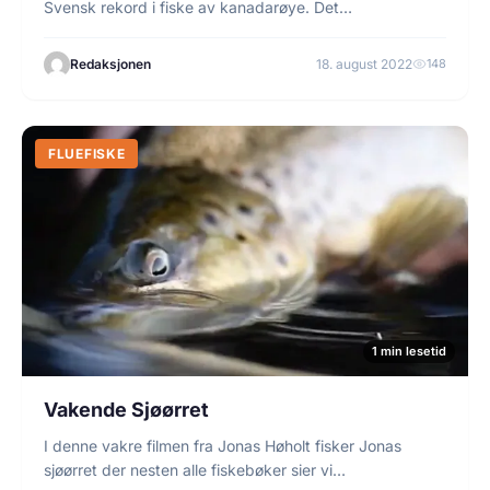
Svensk rekord i fiske av kanadarøye. Det…
Redaksjonen
18. august 2022
148
FLUEFISKE
1 min lesetid
Vakende Sjøørret
I denne vakre filmen fra Jonas Høholt fisker Jonas
sjøørret der nesten alle fiskebøker sier vi…