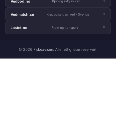
Vedbod.no
Kjøp og salg av ved
Vedmatch.se
Kjøp og salg av ved – Sverige
Lastet.no
Frakt og transport
© 2026
Fiskeavisen
. Alle rettigheter reservert.