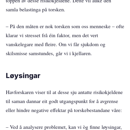
toppen av desse risikokjeldene. Dette vil auke den
samla belastinga på torsken.
– På den måten er nok torsken som oss menneske – ofte
klarar vi stresset frå éin faktor, men det vert
vanskelegare med fleire. Om vi får sjukdom og
skilsmisse samstundes, går vi i kjellaren.
Løysingar
Havforskaren viser til at desse sju antatte risikokjeldene
til saman dannar eit godt utgangspunkt for å avgrense
eller hindre negative effektar på torskebestandane våre:
– Ved å analysere problemet, kan vi òg finne løysingar,