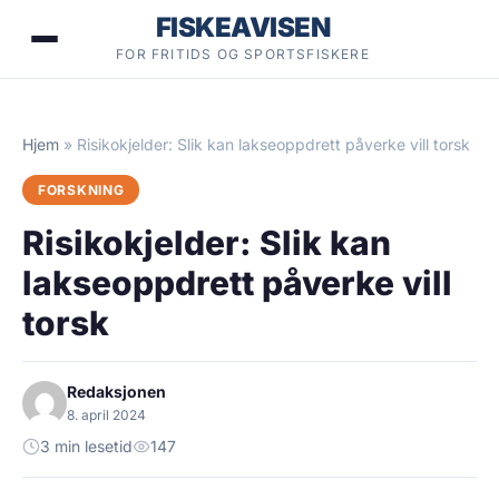
Hopp
FISKEAVISEN
til
FOR FRITIDS OG SPORTSFISKERE
innhold
Hjem
»
Risikokjelder: Slik kan lakseoppdrett påverke vill torsk
FORSKNING
Risikokjelder: Slik kan
lakseoppdrett påverke vill
torsk
Redaksjonen
8. april 2024
3 min lesetid
147