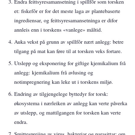
Endra feittsyresamansetning i spillfôr som torsken
et: fiskefôr er for det meste laga av plantebaserte
ingrediensar, og feittsyresamansetninga er difor
annleis enn i torskens «vanlege» måltid.
Auka vekst på grunn av spillfôr nært anlegg: betre
tilgang på mat kan føre til at torsken veks fortare.
Utslepp og eksponering for giftige kjemikalium frå
anlegg: kjemikalium frå avlusing og
notimpregnering kan leke ut i torskens miljø.
Endring av tilgjengelege byttedyr for torsk:
økosystema i nærleiken av anlegg kan verte påverka
av utslepp, og mattilgangen for torsken kan verte
endra.
Smittespreiing av virus, bakteriar og parasittar: om