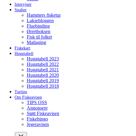
Intervjuer
Spalter
Hammers fisketur
Laksebloggen
Fluebinding
Ørretboksen
Fisk til folket
Matlaging
Fiskekart
Huggtabell
Huggtabell 2023
Huggtabell 2022
Huggtabell 2021
Huggtabell 2020
Huggtabell 2019
Huggtabell 2018
Turtips
Om Fiskeavisen
TIPS OSS
Annonsere
Støtt Fiskeavisen
Fiskebingo
Jegeravisen