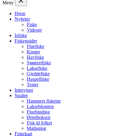
Meny
Hjem
Nyheter
Fiske
Videoer
Isfiske
Fiskeguider
Fluefiske
Knuter
Havfiske
Sjøørretfiske
Laksefiske
Gjeddefiske
Haspelfiske
Tester
Intervjuer
Spalter
Hammers fisketur
Laksebloggen
Fluebinding
Ørretboksen
Fisk til folket
Matlaging
Fiskekart