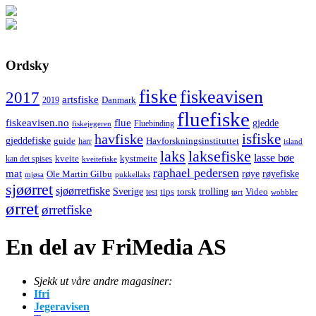
Ordsky
fiske
fiskeavisen
2017
artsfiske
Danmark
2019
fluefiske
fiskeavisen.no
flue
gjedde
fiskejegeren
Fluebinding
havfiske
isfiske
gjeddefiske
Havforskningsinstituttet
guide
harr
island
laks
laksefiske
lasse bøe
kveite
kystmeite
kan det spises
kveitefiske
raphael pedersen
mat
røye
røyefiske
Ole Martin Gilbu
mjøsa
pukkellaks
sjøørret
sjøørretfiske
trolling
Sverige
tips
torsk
Video
test
wobbler
tørt
ørret
ørretfiske
En del av FriMedia AS
Sjekk ut våre andre magasiner:
Ifri
Jegeravisen