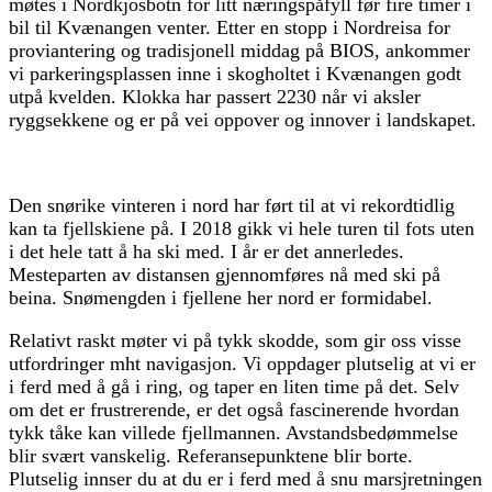
møtes i Nordkjosbotn for litt næringspåfyll før fire timer i
bil til Kvænangen venter. Etter en stopp i Nordreisa for
proviantering og tradisjonell middag på BIOS, ankommer
vi parkeringsplassen inne i skogholtet i Kvænangen godt
utpå kvelden. Klokka har passert 2230 når vi aksler
ryggsekkene og er på vei oppover og innover i landskapet.
Den snørike vinteren i nord har ført til at vi rekordtidlig
kan ta fjellskiene på. I 2018 gikk vi hele turen til fots uten
i det hele tatt å ha ski med. I år er det annerledes.
Mesteparten av distansen gjennomføres nå med ski på
beina. Snømengden i fjellene her nord er formidabel.
Relativt raskt møter vi på tykk skodde, som gir oss visse
utfordringer mht navigasjon. Vi oppdager plutselig at vi er
i ferd med å gå i ring, og taper en liten time på det. Selv
om det er frustrerende, er det også fascinerende hvordan
tykk tåke kan villede fjellmannen. Avstandsbedømmelse
blir svært vanskelig. Referansepunktene blir borte.
Plutselig innser du at du er i ferd med å snu marsjretningen