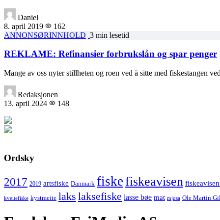
Daniel
8. april 2019
162
ANNONSØRINNHOLD
3 min lesetid
REKLAME: Refinansier forbrukslån og spar penger
Mange av oss nyter stillheten og roen ved å sitte med fiskestangen 
Redaksjonen
13. april 2024
148
Ordsky
fiske
fiskeavisen
2017
artsfiske
fiskeavisen
Danmark
2019
laks
laksefiske
lasse bøe
mat
kystmeite
Ole Martin Gi
kveitefiske
mjøsa