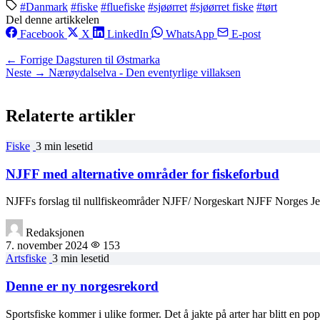
#Danmark
#fiske
#fluefiske
#sjøørret
#sjøørret fiske
#tørt
Del denne artikkelen
Facebook
X
LinkedIn
WhatsApp
E-post
← Forrige
Dagsturen til Østmarka
Neste →
Nærøydalselva - Den eventyrlige villaksen
Relaterte artikler
Fiske
3 min lesetid
NJFF med alternative områder for fiskeforbud
NJFFs forslag til nullfiskeområder NJFF/ Norgeskart NJFF Norges Jeg
Redaksjonen
7. november 2024
153
Artsfiske
3 min lesetid
Denne er ny norgesrekord
Sportsfiske kommer i ulike former. Det å jakte på arter har blitt en p