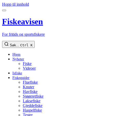
Hopp til innhold
Fiskeavisen
For fritids og sportsfiskere
Søk...
Ctrl K
Hjem
Nyheter
Fiske
Videoer
Isfiske
Fiskeguider
Fluefiske
Knuter
Havfiske
Sjøørretfiske
Laksefiske
Gjeddefiske
Haspelfiske
Tester