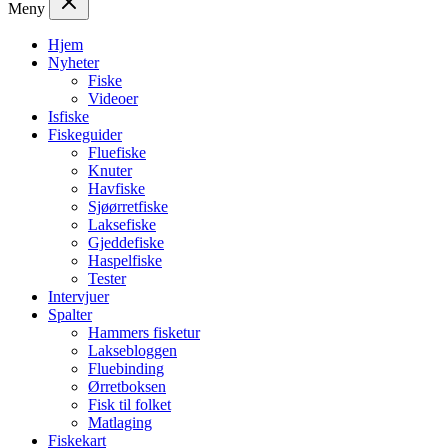
Meny
Hjem
Nyheter
Fiske
Videoer
Isfiske
Fiskeguider
Fluefiske
Knuter
Havfiske
Sjøørretfiske
Laksefiske
Gjeddefiske
Haspelfiske
Tester
Intervjuer
Spalter
Hammers fisketur
Laksebloggen
Fluebinding
Ørretboksen
Fisk til folket
Matlaging
Fiskekart