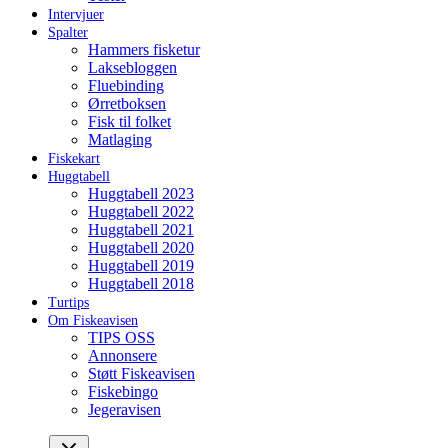
Intervjuer
Spalter
Hammers fisketur
Laksebloggen
Fluebinding
Ørretboksen
Fisk til folket
Matlaging
Fiskekart
Huggtabell
Huggtabell 2023
Huggtabell 2022
Huggtabell 2021
Huggtabell 2020
Huggtabell 2019
Huggtabell 2018
Turtips
Om Fiskeavisen
TIPS OSS
Annonsere
Støtt Fiskeavisen
Fiskebingo
Jegeravisen