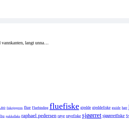
ved vannkanten, langt unna…
fluefiske
.no
flue
gjedde
gjeddefiske
guide
harr
fiskejegeren
Fluebinding
sjøørret
raphael pedersen
sjøørretfiske
røye
røyefiske
lbu
S
pukkellaks