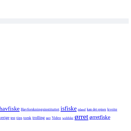
havfiske
isfiske
Havforskningsinstituttet
kveite
kan det spises
island
ørret
ørretfiske
trolling
verige
tips
torsk
Video
test
wobbler
tørt