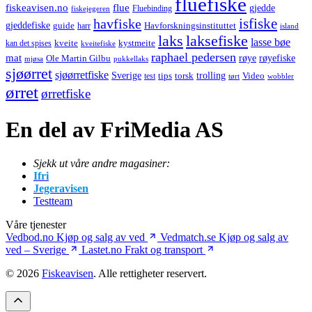
fluefiske
fiskeavisen.no
flue
gjedde
fiskejegeren
Fluebinding
havfiske
isfiske
gjeddefiske
Havforskningsinstituttet
guide
harr
island
laks
laksefiske
lasse bøe
kveite
kystmeite
kan det spises
kveitefiske
raphael pedersen
mat
røye
røyefiske
Ole Martin Gilbu
mjøsa
pukkellaks
sjøørret
sjøørretfiske
trolling
Sverige
tips
torsk
Video
test
wobbler
tørt
ørret
ørretfiske
En del av FriMedia AS
Sjekk ut våre andre magasiner:
Ifri
Jegeravisen
Testteam
Våre tjenester
Vedbod.no
Kjøp og salg av ved
Vedmatch.se
Kjøp og salg av
ved – Sverige
Lastet.no
Frakt og transport
© 2026
Fiskeavisen
. Alle rettigheter reservert.