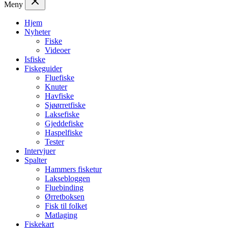
Meny
Hjem
Nyheter
Fiske
Videoer
Isfiske
Fiskeguider
Fluefiske
Knuter
Havfiske
Sjøørretfiske
Laksefiske
Gjeddefiske
Haspelfiske
Tester
Intervjuer
Spalter
Hammers fisketur
Laksebloggen
Fluebinding
Ørretboksen
Fisk til folket
Matlaging
Fiskekart