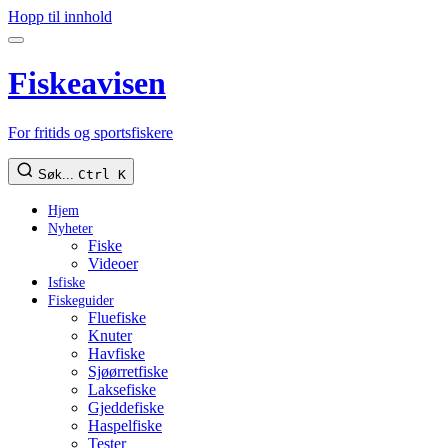
Hopp til innhold
Fiskeavisen
For fritids og sportsfiskere
Søk...
Ctrl K
Hjem
Nyheter
Fiske
Videoer
Isfiske
Fiskeguider
Fluefiske
Knuter
Havfiske
Sjøørretfiske
Laksefiske
Gjeddefiske
Haspelfiske
Tester