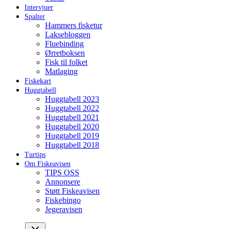
Intervjuer
Spalter
Hammers fisketur
Laksebloggen
Fluebinding
Ørretboksen
Fisk til folket
Matlaging
Fiskekart
Huggtabell
Huggtabell 2023
Huggtabell 2022
Huggtabell 2021
Huggtabell 2020
Huggtabell 2019
Huggtabell 2018
Turtips
Om Fiskeavisen
TIPS OSS
Annonsere
Støtt Fiskeavisen
Fiskebingo
Jegeravisen