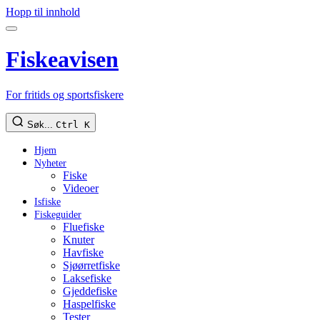
Hopp til innhold
Fiskeavisen
For fritids og sportsfiskere
Søk...
Ctrl K
Hjem
Nyheter
Fiske
Videoer
Isfiske
Fiskeguider
Fluefiske
Knuter
Havfiske
Sjøørretfiske
Laksefiske
Gjeddefiske
Haspelfiske
Tester