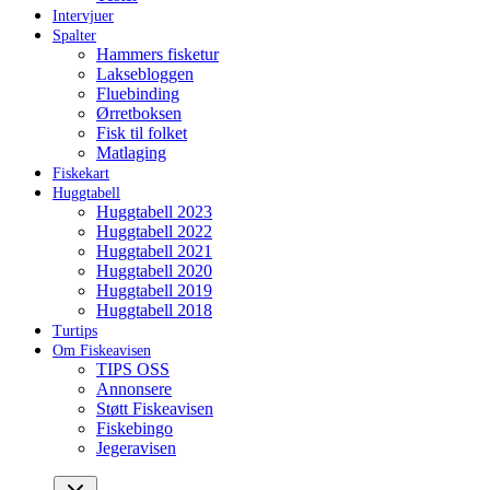
Intervjuer
Spalter
Hammers fisketur
Laksebloggen
Fluebinding
Ørretboksen
Fisk til folket
Matlaging
Fiskekart
Huggtabell
Huggtabell 2023
Huggtabell 2022
Huggtabell 2021
Huggtabell 2020
Huggtabell 2019
Huggtabell 2018
Turtips
Om Fiskeavisen
TIPS OSS
Annonsere
Støtt Fiskeavisen
Fiskebingo
Jegeravisen