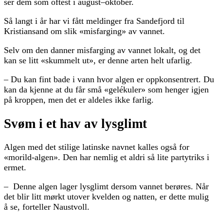
ser dem som oftest i august–oktober.
Så langt i år har vi fått meldinger fra Sandefjord til
Kristiansand om slik «misfarging» av vannet.
Selv om den danner misfarging av vannet lokalt, og det
kan se litt «skummelt ut», er denne arten helt ufarlig.
– Du kan fint bade i vann hvor algen er oppkonsentrert. Du
kan da kjenne at du får små «gelékuler» som henger igjen
på kroppen, men det er aldeles ikke farlig.
Svøm i et hav av lysglimt
Algen med det stilige latinske navnet kalles også for
«morild-algen». Den har nemlig et aldri så lite partytriks i
ermet.
– Denne algen lager lysglimt dersom vannet berøres. Når
det blir litt mørkt utover kvelden og natten, er dette mulig
å se, forteller Naustvoll.