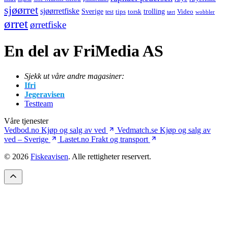
sjøørret
sjøørretfiske
trolling
Sverige
tips
torsk
Video
test
wobbler
tørt
ørret
ørretfiske
En del av FriMedia AS
Sjekk ut våre andre magasiner:
Ifri
Jegeravisen
Testteam
Våre tjenester
Vedbod.no
Kjøp og salg av ved
Vedmatch.se
Kjøp og salg av
ved – Sverige
Lastet.no
Frakt og transport
© 2026
Fiskeavisen
. Alle rettigheter reservert.