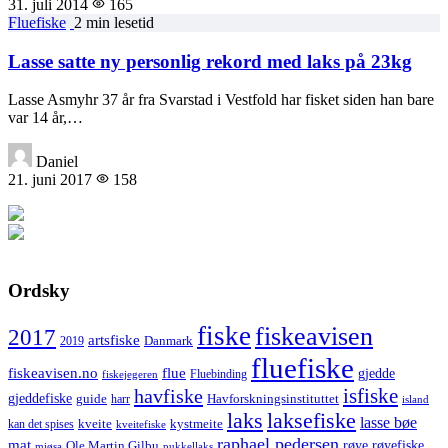
31. juli 2014
165
Fluefiske
2 min lesetid
Lasse satte ny personlig rekord med laks på 23kg
Lasse Asmyhr 37 år fra Svarstad i Vestfold har fisket siden han bare
var 14 år,…
Daniel
21. juni 2017
158
Ordsky
fiske
fiskeavisen
2017
artsfiske
Danmark
2019
fluefiske
fiskeavisen.no
flue
gjedde
fiskejegeren
Fluebinding
havfiske
isfiske
gjeddefiske
Havforskningsinstituttet
guide
harr
island
laks
laksefiske
lasse bøe
kveite
kystmeite
kan det spises
kveitefiske
raphael pedersen
mat
røye
røyefiske
Ole Martin Gilbu
mjøsa
pukkellaks