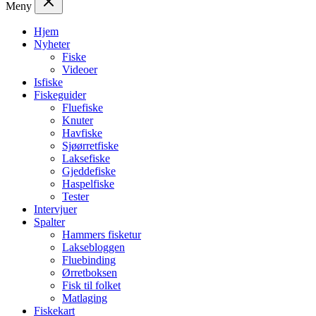
Meny
Hjem
Nyheter
Fiske
Videoer
Isfiske
Fiskeguider
Fluefiske
Knuter
Havfiske
Sjøørretfiske
Laksefiske
Gjeddefiske
Haspelfiske
Tester
Intervjuer
Spalter
Hammers fisketur
Laksebloggen
Fluebinding
Ørretboksen
Fisk til folket
Matlaging
Fiskekart