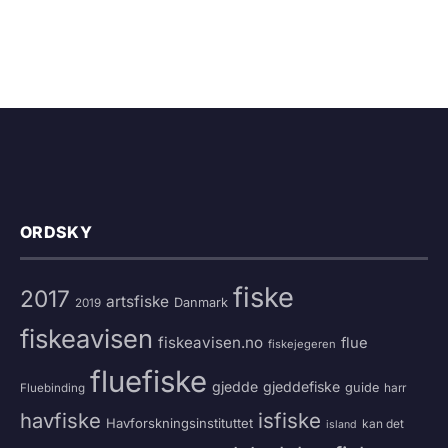
ORDSKY
fiske
2017
artsfiske
Danmark
2019
fiskeavisen
fiskeavisen.no
flue
fiskejegeren
fluefiske
gjedde
gjeddefiske
guide
harr
Fluebinding
havfiske
isfiske
Havforskningsinstituttet
kan det
island