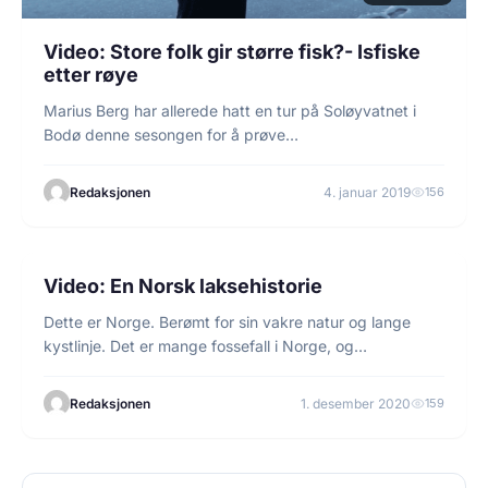
Video: Store folk gir større fisk?- Isfiske
etter røye
Marius Berg har allerede hatt en tur på Soløyvatnet i
Bodø denne sesongen for å prøve…
Redaksjonen
4. januar 2019
156
1 min lesetid
FISKE
Video: En Norsk laksehistorie
Dette er Norge. Berømt for sin vakre natur og lange
kystlinje. Det er mange fossefall i Norge, og…
Redaksjonen
1. desember 2020
159