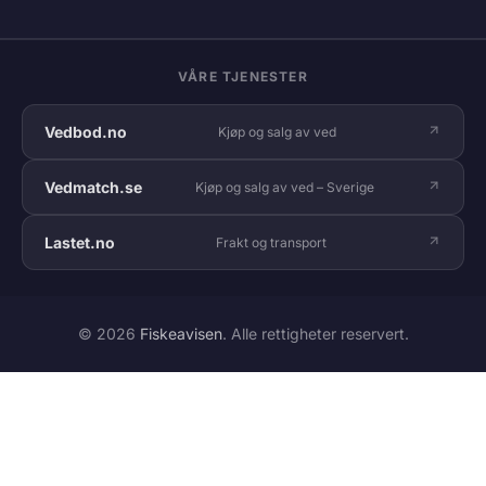
VÅRE TJENESTER
Vedbod.no
Kjøp og salg av ved
Vedmatch.se
Kjøp og salg av ved – Sverige
Lastet.no
Frakt og transport
© 2026
Fiskeavisen
. Alle rettigheter reservert.