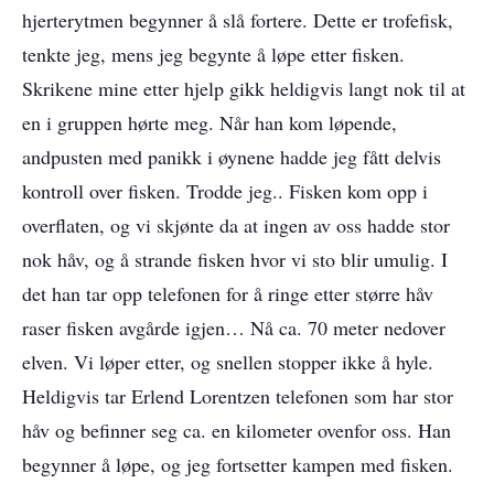
hjerterytmen begynner å slå fortere. Dette er trofefisk,
tenkte jeg, mens jeg begynte å løpe etter fisken.
Skrikene mine etter hjelp gikk heldigvis langt nok til at
en i gruppen hørte meg. Når han kom løpende,
andpusten med panikk i øynene hadde jeg fått delvis
kontroll over fisken. Trodde jeg.. Fisken kom opp i
overflaten, og vi skjønte da at ingen av oss hadde stor
nok håv, og å strande fisken hvor vi sto blir umulig. I
det han tar opp telefonen for å ringe etter større håv
raser fisken avgårde igjen… Nå ca. 70 meter nedover
elven. Vi løper etter, og snellen stopper ikke å hyle.
Heldigvis tar Erlend Lorentzen telefonen som har stor
håv og befinner seg ca. en kilometer ovenfor oss. Han
begynner å løpe, og jeg fortsetter kampen med fisken.