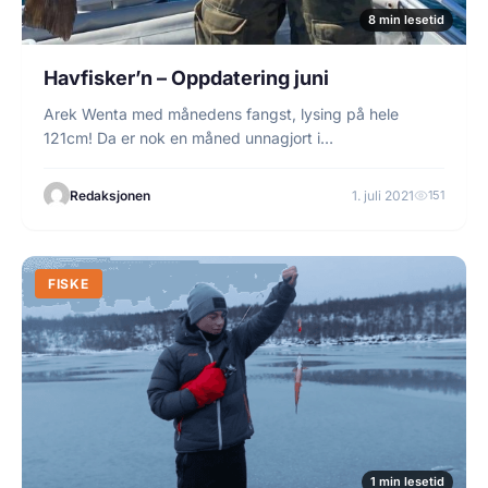
8 min lesetid
Havfisker’n – Oppdatering juni
Arek Wenta med månedens fangst, lysing på hele
121cm! Da er nok en måned unnagjort i…
Redaksjonen
1. juli 2021
151
FISKE
1 min lesetid