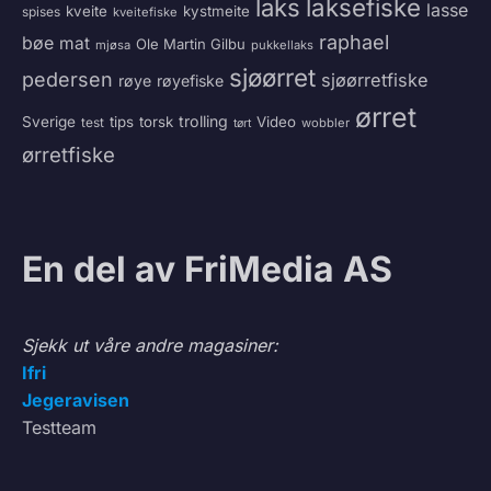
laksefiske
laks
lasse
kveite
kystmeite
spises
kveitefiske
raphael
bøe
mat
Ole Martin Gilbu
mjøsa
pukkellaks
sjøørret
pedersen
sjøørretfiske
røye
røyefiske
ørret
trolling
Sverige
tips
torsk
Video
test
wobbler
tørt
ørretfiske
En del av FriMedia AS
Sjekk ut våre andre magasiner:
Ifri
Jegeravisen
Testteam