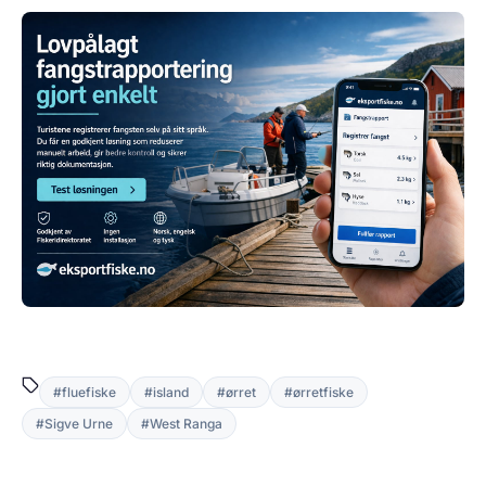
#fluefiske
#island
#ørret
#ørretfiske
#Sigve Urne
#West Ranga