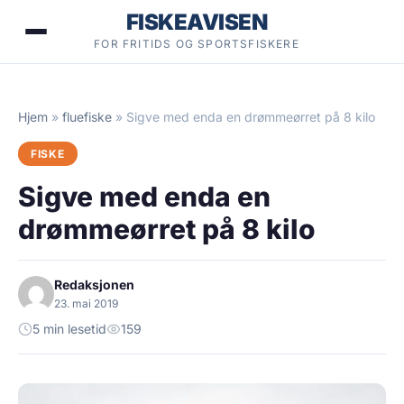
Hopp
FISKEAVISEN
til
FOR FRITIDS OG SPORTSFISKERE
innhold
Hjem
»
fluefiske
»
Sigve med enda en drømmeørret på 8 kilo
FISKE
Sigve med enda en
drømmeørret på 8 kilo
Redaksjonen
23. mai 2019
5 min lesetid
159