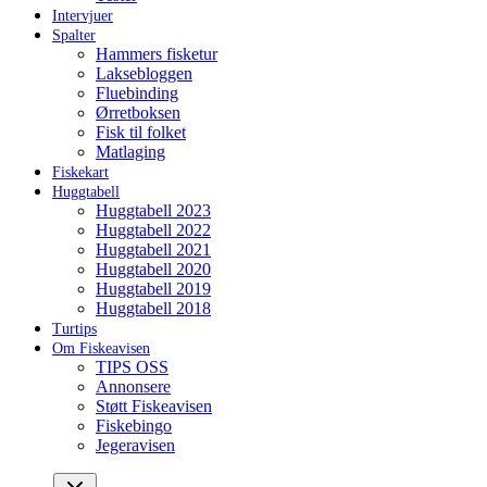
Intervjuer
Spalter
Hammers fisketur
Laksebloggen
Fluebinding
Ørretboksen
Fisk til folket
Matlaging
Fiskekart
Huggtabell
Huggtabell 2023
Huggtabell 2022
Huggtabell 2021
Huggtabell 2020
Huggtabell 2019
Huggtabell 2018
Turtips
Om Fiskeavisen
TIPS OSS
Annonsere
Støtt Fiskeavisen
Fiskebingo
Jegeravisen