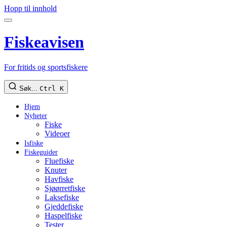
Hopp til innhold
Fiskeavisen
For fritids og sportsfiskere
Søk...
Ctrl K
Hjem
Nyheter
Fiske
Videoer
Isfiske
Fiskeguider
Fluefiske
Knuter
Havfiske
Sjøørretfiske
Laksefiske
Gjeddefiske
Haspelfiske
Tester