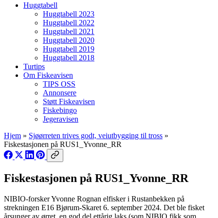
Huggtabell
Huggtabell 2023
Huggtabell 2022
Huggtabell 2021
Huggtabell 2020
Huggtabell 2019
Huggtabell 2018
Turtips
Om Fiskeavisen
TIPS OSS
Annonsere
Støtt Fiskeavisen
Fiskebingo
Jegeravisen
Hjem
»
Sjøørreten trives godt, veiutbygging til tross
»
Fiskestasjonen på RUS1_Yvonne_RR
Fiskestasjonen på RUS1_Yvonne_RR
NIBIO-forsker Yvonne Rognan elfisker i Rustanbekken på
strekningen E16 Bjørum-Skaret 6. september 2024. Det ble fisket
årsunger av ørret, en god del ettårig laks (som NIBIO fikk som