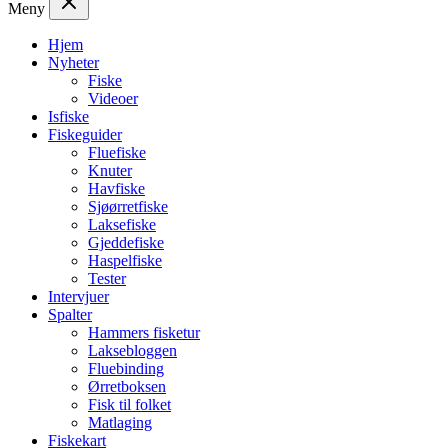
Meny
Hjem
Nyheter
Fiske
Videoer
Isfiske
Fiskeguider
Fluefiske
Knuter
Havfiske
Sjøørretfiske
Laksefiske
Gjeddefiske
Haspelfiske
Tester
Intervjuer
Spalter
Hammers fisketur
Laksebloggen
Fluebinding
Ørretboksen
Fisk til folket
Matlaging
Fiskekart