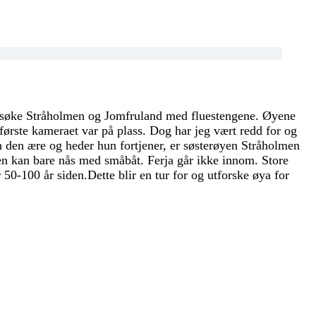
g besøke Stråholmen og Jomfruland med fluestengene. Øyene
 første kameraet var på plass. Dog har jeg vært redd for og
n den ære og heder hun fortjener, er søsterøyen Stråholmen
lmen kan bare nås med småbåt. Ferja går ikke innom. Store
50-100 år siden.Dette blir en tur for og utforske øya for