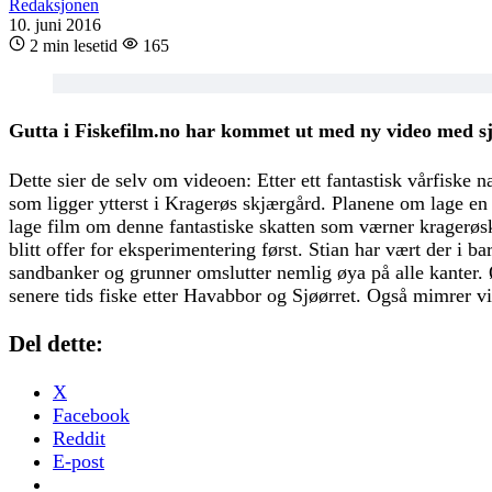
Redaksjonen
10. juni 2016
2 min lesetid
165
Gutta i Fiskefilm.no har kommet ut med ny video med sj
Dette sier de selv om videoen: Etter ett fantastisk vårfisk
som ligger ytterst i Kragerøs skjærgård. Planene om lage en f
lage film om denne fantastiske skatten som værner kragerøsk
blitt offer for eksperimentering først. Stian har vært der i
sandbanker og grunner omslutter nemlig øya på alle kanter. Øy
senere tids fiske etter Havabbor og Sjøørret. Også mimrer vi 
Del dette:
X
Facebook
Reddit
E-post