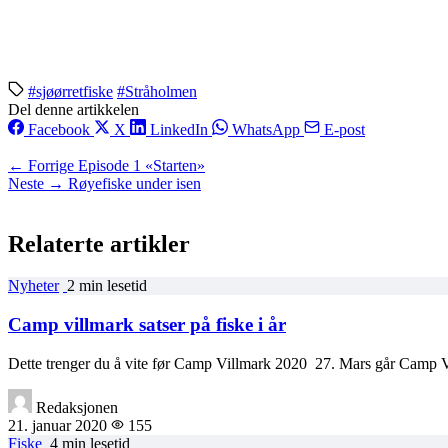
#sjøørretfiske
#Stråholmen
Del denne artikkelen
Facebook
X
LinkedIn
WhatsApp
E-post
← Forrige
Episode 1 «Starten»
Neste →
Røyefiske under isen
Relaterte artikler
Nyheter
2 min lesetid
Camp villmark satser på fiske i år
Dette trenger du å vite før Camp Villmark 2020 27. Mars går Camp
Redaksjonen
21. januar 2020
155
Fiske
4 min lesetid