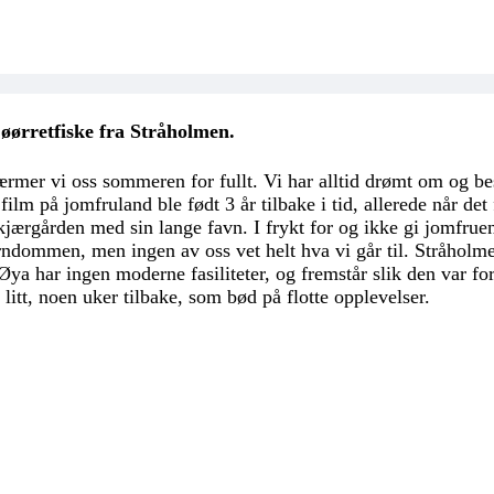
øørretfiske fra Stråholmen.
e nærmer vi oss sommeren for fullt. Vi har alltid drømt om o
ilm på jomfruland ble født 3 år tilbake i tid, allerede når det
jærgården med sin lange favn. I frykt for og ikke gi jomfrue
 barndommen, men ingen av oss vet helt hva vi går til. Stråho
a har ingen moderne fasiliteter, og fremstår slik den var for 
litt, noen uker tilbake, som bød på flotte opplevelser.