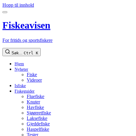
Hopp til innhold
Fiskeavisen
For fritids og sportsfiskere
Søk...
Ctrl K
Hjem
Nyheter
Fiske
Videoer
Isfiske
Fiskeguider
Fluefiske
Knuter
Havfiske
Sjøørretfiske
Laksefiske
Gjeddefiske
Haspelfiske
Tester