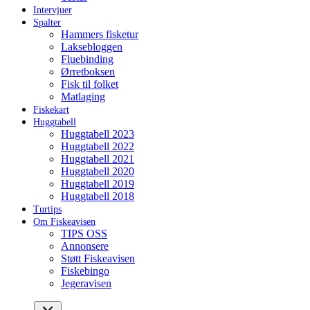
Intervjuer
Spalter
Hammers fisketur
Laksebloggen
Fluebinding
Ørretboksen
Fisk til folket
Matlaging
Fiskekart
Huggtabell
Huggtabell 2023
Huggtabell 2022
Huggtabell 2021
Huggtabell 2020
Huggtabell 2019
Huggtabell 2018
Turtips
Om Fiskeavisen
TIPS OSS
Annonsere
Støtt Fiskeavisen
Fiskebingo
Jegeravisen