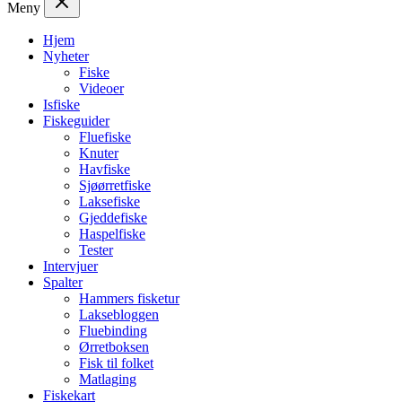
Meny
Hjem
Nyheter
Fiske
Videoer
Isfiske
Fiskeguider
Fluefiske
Knuter
Havfiske
Sjøørretfiske
Laksefiske
Gjeddefiske
Haspelfiske
Tester
Intervjuer
Spalter
Hammers fisketur
Laksebloggen
Fluebinding
Ørretboksen
Fisk til folket
Matlaging
Fiskekart