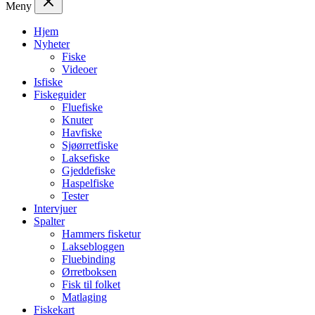
Meny
Hjem
Nyheter
Fiske
Videoer
Isfiske
Fiskeguider
Fluefiske
Knuter
Havfiske
Sjøørretfiske
Laksefiske
Gjeddefiske
Haspelfiske
Tester
Intervjuer
Spalter
Hammers fisketur
Laksebloggen
Fluebinding
Ørretboksen
Fisk til folket
Matlaging
Fiskekart