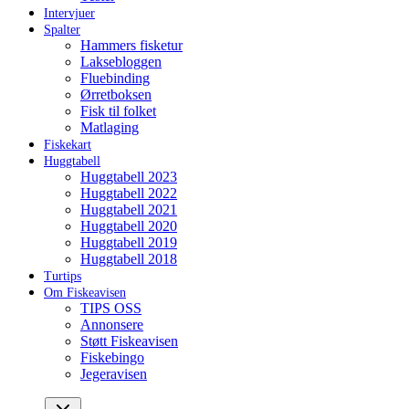
Intervjuer
Spalter
Hammers fisketur
Laksebloggen
Fluebinding
Ørretboksen
Fisk til folket
Matlaging
Fiskekart
Huggtabell
Huggtabell 2023
Huggtabell 2022
Huggtabell 2021
Huggtabell 2020
Huggtabell 2019
Huggtabell 2018
Turtips
Om Fiskeavisen
TIPS OSS
Annonsere
Støtt Fiskeavisen
Fiskebingo
Jegeravisen