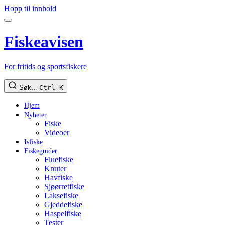
Hopp til innhold
Fiskeavisen
For fritids og sportsfiskere
Søk...
Ctrl K
Hjem
Nyheter
Fiske
Videoer
Isfiske
Fiskeguider
Fluefiske
Knuter
Havfiske
Sjøørretfiske
Laksefiske
Gjeddefiske
Haspelfiske
Tester