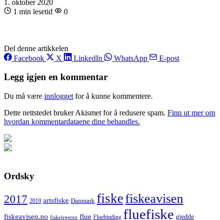
1. oktober 2020
1 min lesetid
0
Del denne artikkelen
Facebook
X
LinkedIn
WhatsApp
E-post
Legg igjen en kommentar
Du må være
innlogget
for å kunne kommentere.
Dette nettstedet bruker Akismet for å redusere spam.
Finn ut mer om
hvordan kommentardataene dine behandles.
Ordsky
fiske
fiskeavisen
2017
artsfiske
Danmark
2019
fluefiske
fiskeavisen.no
flue
gjedde
fiskejegeren
Fluebinding