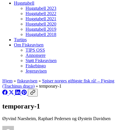
Huggtabell
Huggtabell 2023
Huggtabell 2022
Huggtabell 2021
Huggtabell 2020
Huggtabell 2019
Huggtabell 2018
Turtips
Om Fiskeavisen
TIPS OSS
Annonsere
Støtt Fiskeavisen
Fiskebingo
Jegeravisen
Hjem
»
fiskeavisen
»
Spiser norges giftigste fisk rå! – Fjesing
(Trachinus draco)
»
temporary-1
temporary-1
Øyvind Naesheim, Raphael Pedersen og Øystein Davidsen