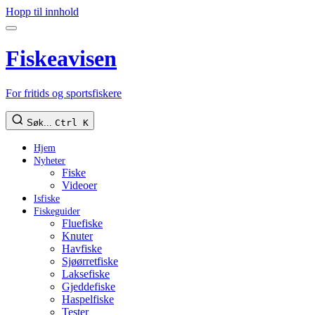
Hopp til innhold
Fiskeavisen
For fritids og sportsfiskere
Søk...
Ctrl K
Hjem
Nyheter
Fiske
Videoer
Isfiske
Fiskeguider
Fluefiske
Knuter
Havfiske
Sjøørretfiske
Laksefiske
Gjeddefiske
Haspelfiske
Tester