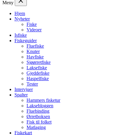
Meny
Hjem
Nyheter
Fiske
Videoer
Isfiske
Fiskeguider
Fluefiske
Knuter
Havfiske
Sjøørretfiske
Laksefiske
Gjeddefiske
Haspelfiske
Tester
Intervjuer
Spalter
Hammers fisketur
Laksebloggen
Fluebinding
Ørretboksen
Fisk til folket
Matlaging
Fiskekart