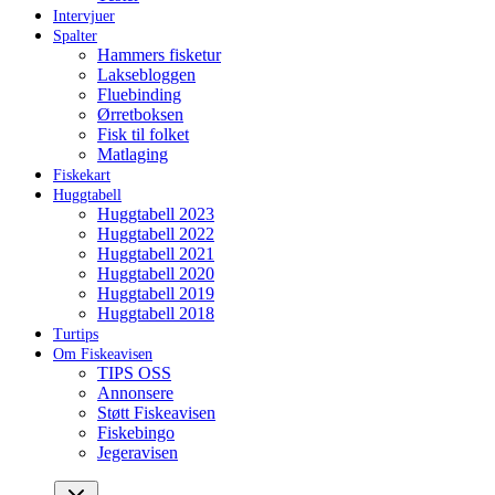
Intervjuer
Spalter
Hammers fisketur
Laksebloggen
Fluebinding
Ørretboksen
Fisk til folket
Matlaging
Fiskekart
Huggtabell
Huggtabell 2023
Huggtabell 2022
Huggtabell 2021
Huggtabell 2020
Huggtabell 2019
Huggtabell 2018
Turtips
Om Fiskeavisen
TIPS OSS
Annonsere
Støtt Fiskeavisen
Fiskebingo
Jegeravisen