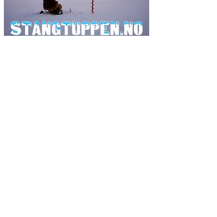
Ordsky
fiske
fiskeavisen
2017
artsfiske
Danmark
2019
fluefiske
fiskeavisen.no
flue
gjedde
fiskejegeren
Fluebinding
havfiske
isfiske
gjeddefiske
Havforskningsinstituttet
guide
harr
island
laks
laksefiske
lasse bøe
kveite
kystmeite
kan det spises
kveitefiske
raphael pedersen
mat
røye
røyefiske
Ole Martin Gilbu
mjøsa
pukkellaks
sjøørret
sjøørretfiske
trolling
Sverige
tips
torsk
Video
test
wobbler
tørt
ørret
ørretfiske
En del av FriMedia AS