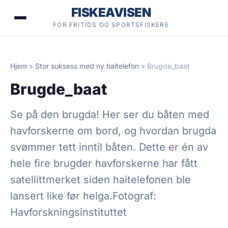
Hopp
FISKEAVISEN
til
FOR FRITIDS OG SPORTSFISKERE
innhold
Hjem
»
Stor suksess med ny haitelefon
»
Brugde_baat
Brugde_baat
Se på den brugda! Her ser du båten med
havforskerne om bord, og hvordan brugda
svømmer tett inntil båten. Dette er én av
hele fire brugder havforskerne har fått
satellittmerket siden haitelefonen ble
lansert like før helga.Fotograf:
Havforskningsinstituttet