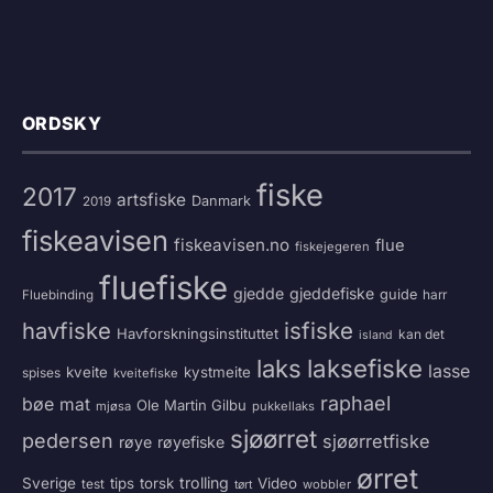
ORDSKY
fiske
2017
artsfiske
Danmark
2019
fiskeavisen
fiskeavisen.no
flue
fiskejegeren
fluefiske
gjedde
gjeddefiske
guide
harr
Fluebinding
havfiske
isfiske
Havforskningsinstituttet
kan det
island
laksefiske
laks
lasse
kveite
kystmeite
spises
kveitefiske
raphael
bøe
mat
Ole Martin Gilbu
mjøsa
pukkellaks
sjøørret
pedersen
sjøørretfiske
røye
røyefiske
ørret
trolling
Sverige
tips
torsk
Video
test
wobbler
tørt