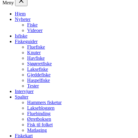
Meny
Hjem
Nyheter
Fiske
Videoer
Isfiske
Fiskeguider
Fluefiske
Knuter
Havfiske
Sjøørretfiske
Laksefiske
Gjeddefiske
Haspelfiske
Tester
Intervjuer
Spalter
Hammers fisketur
Laksebloggen
Fluebinding
Ørretboksen
Fisk til folket
Matlaging
Fiskekart