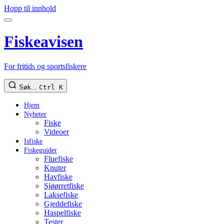
Hopp til innhold
Fiskeavisen
For fritids og sportsfiskere
Søk...
Ctrl K
Hjem
Nyheter
Fiske
Videoer
Isfiske
Fiskeguider
Fluefiske
Knuter
Havfiske
Sjøørretfiske
Laksefiske
Gjeddefiske
Haspelfiske
Tester