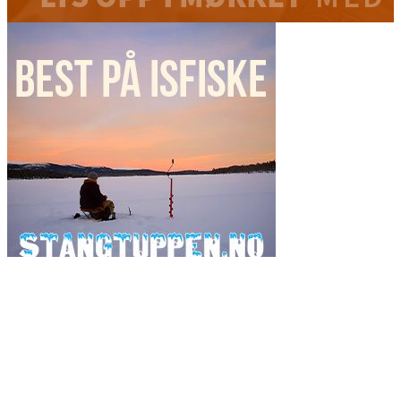
Ordsky
fiske
fiskeavisen
2017
artsfiske
Danmark
2019
fluefiske
fiskeavisen.no
flue
gjedde
fiskejegeren
Fluebinding