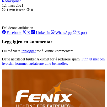
Redaksjonen
12. mars 2021
1 min lesetid
0
Del denne artikkelen
Facebook
X
LinkedIn
WhatsApp
E-post
Legg igjen en kommentar
Du må være
innlogget
for å kunne kommentere.
Dette nettstedet bruker Akismet for å redusere spam.
Finn ut mer om
hvordan kommentardataene dine behandles.