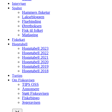
Intervjuer
Spalter
Hammers fisketur
Laksebloggen
Fluebinding
Ørretboksen
Fisk til folket
Matlaging
Fiskekart
Huggtabell
Huggtabell 2023
Huggtabell 2022
Huggtabell 2021
Huggtabell 2020
Huggtabell 2019
Huggtabell 2018
Turtips
Om Fiskeavisen
TIPS OSS
Annonsere
Støtt Fiskeavisen
Fiskebingo
Jegeravisen