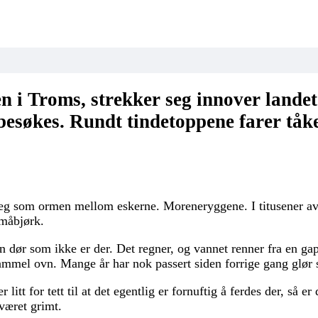
n i Troms, strekker seg innover landet
besøkes. Rundt tindetoppene farer tåkeb
r seg som ormen mellom eskerne. Moreneryggene. I titusener a
småbjørk.
 dør som ikke er der. Det regner, og vannet renner fra en gap
mel ovn. Mange år har nok passert siden forrige gang glør sa
litt for tett til at det egentlig er fornuftig å ferdes der, så er 
været grimt.