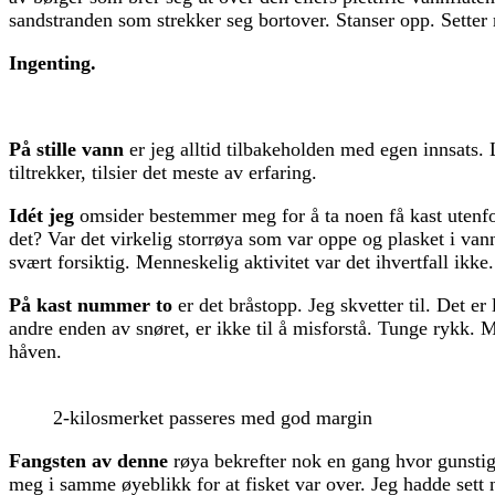
sandstranden som strekker seg bortover. Stanser opp. Setter
Ingenting.
På stille vann
er jeg alltid tilbakeholden med egen innsats. 
tiltrekker, tilsier det meste av erfaring.
Idét jeg
omsider bestemmer meg for å ta noen få kast utenfor 
det? Var det virkelig storrøya som var oppe og plasket i van
svært forsiktig. Menneskelig aktivitet var det ihvertfall ikke
På kast nummer to
er det bråstopp. Jeg skvetter til. Det er
andre enden av snøret, er ikke til å misforstå. Tunge rykk. M
håven.
2-kilosmerket passeres med god margin
Fangsten av denne
røya bekrefter nok en gang hvor gunstig 
meg i samme øyeblikk for at fisket var over. Jeg hadde sett 