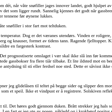
m dét, når våte snøfiller jages innover landet, godt hjulpet av
er av det som ligger rundt. Sannelig kjennes det godt når gassb
er tennene før øynene lukkes.
e snøfiller i stor fart mot teltduken.
emperatur. Dog er det væranes utendørs. Vinden er roligere, o
erg og knauser, formet av tidens tann. Ragende fjelltopper. Kl
ildre en fargesterk kontrast.
 Det prognostiserte omslaget i vær skal ikke slå inn før komme
de gassbokser fra flere tiår tilbake. Et lite ildsted mot en 
ke antydning til sti eller ferdsel noe sted. Dette er såvisst ikk
pner jeg glidelåsen til teltet på begge sider og slipper den mo
om et speil. Ikke et vindpust er å registrere. Solskiven refle
tt til. Det høres godt gjennom duken. Brått strekker jeg hals s
n. I en fart er jeg ute av posen, påkledd og i krokbøyd positu