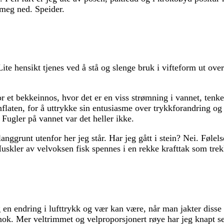
 meg ned. Speider.
Lite hensikt tjenes ved å stå og slenge bruk i vifteform ut ove
et bekkeinnos, hvor det er en viss strømning i vannet, tenker 
nflaten, for å uttrykke sin entusiasme over trykkforandring o
. Fugler på vannet var det heller ikke.
 langgrunt utenfor her jeg står. Har jeg gått i stein? Nei. Føl
uskler av velvoksen fisk spennes i en rekke krafttak som trekk
en endring i lufttrykk og vær kan være, når man jakter disse
nok. Mer veltrimmet og velproporsjonert røye har jeg knapt set