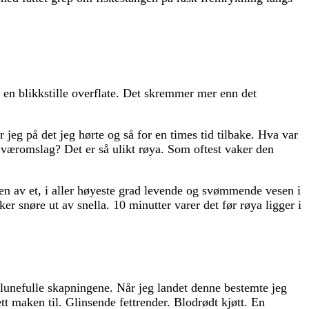
r en blikkstille overflate. Det skremmer mer enn det
jeg på det jeg hørte og så for en times tid tilbake. Hva var
g væromslag? Det er så ulikt røya. Som oftest vaker den
elsen av et, i aller høyeste grad levende og svømmende vesen i
er snøre ut av snella. 10 minutter varer det før røya ligger i
 lunefulle skapningene. Når jeg landet denne bestemte jeg
t maken til. Glinsende fettrender. Blodrødt kjøtt. En