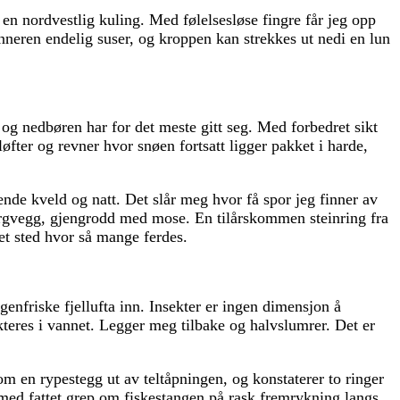
 en nordvestlig kuling. Med følelsesløse fingre får jeg opp
renneren endelig suser, og kroppen kan strekkes ut nedi en lun
g nedbøren har for det meste gitt seg. Med forbedret sikt
øfter og revner hvor snøen fortsatt ligger pakket i harde,
nde kveld og natt. Det slår meg hvor få spor jeg finner av
bergvegg, gjengrodd med mose. En tilårskommen steinring fra
e et sted hvor så mange ferdes.
rgenfriske fjellufta inn. Insekter er ingen dimensjon å
kteres i vannet. Legger meg tilbake og halvslumrer. Det er
om en rypestegg ut av teltåpningen, og konstaterer to ringer
r med fattet grep om fiskestangen på rask fremrykning langs