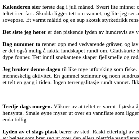
Kalenderen sier
første dag i juli måned. Svært lite minner o
teltet i en fart. Skodda ligger tett om vannet, og lite jeg s
sovepose. Et varmt måltid og en sup skotsk styrkedrikk rens
Det siste jeg hører
er den piskende lyden av hundrevis av våt
Dag nummer to
renner opp med vedvarende gråvær, og lav t
er det også mulig å iaktta landskapet rundt om. Glattskurte b
dype fonner. Tett inntil snøkantene skaper fjellsmelle og røds
Jeg bruker denne dagen
til like mye utforsking som fiske.
menneskelig aktivitet. En gammel steinmur og noen sundruste
et telt en gang i tiden. Ingen terrengslitasje rundt vannet. Ik
Tredje dags morgen.
Våkner av at teltet er varmt. I ørska å
hensynta. Smale øyne myser ut over en vannflate som ligger s
enda tidlig.
Lyden av et slags plask
bærer av sted. Raskt etterfulgt av e
av bølger som brer seg ut over den ellers plettfrie vannflate