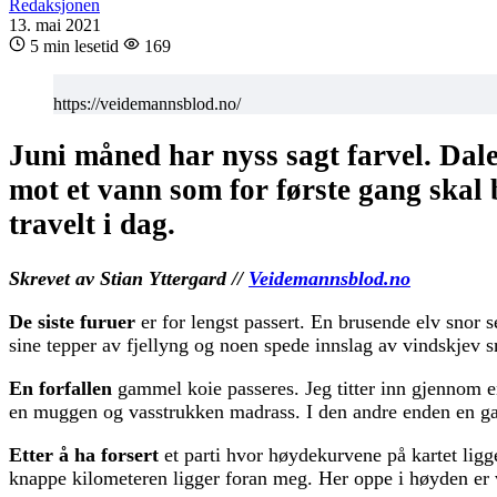
Redaksjonen
13. mai 2021
5 min lesetid
169
https://veidemannsblod.no/
Juni måned har nyss sagt farvel. Dale
mot et vann som for første gang skal 
travelt i dag.
Skrevet av Stian Yttergard //
Veidemannsblod.no
De siste furuer
er for lengst passert. En brusende elv sno
sine tepper av fjellyng og noen spede innslag av vindskjev 
En forfallen
gammel koie passeres. Jeg titter inn gjennom en
en muggen og vasstrukken madrass. I den andre enden en gam
Etter å ha forsert
et parti hvor høydekurvene på kartet ligger 
knappe kilometeren ligger foran meg. Her oppe i høyden er 