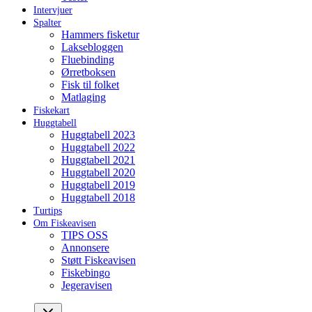
Intervjuer
Spalter
Hammers fisketur
Laksebloggen
Fluebinding
Ørretboksen
Fisk til folket
Matlaging
Fiskekart
Huggtabell
Huggtabell 2023
Huggtabell 2022
Huggtabell 2021
Huggtabell 2020
Huggtabell 2019
Huggtabell 2018
Turtips
Om Fiskeavisen
TIPS OSS
Annonsere
Støtt Fiskeavisen
Fiskebingo
Jegeravisen