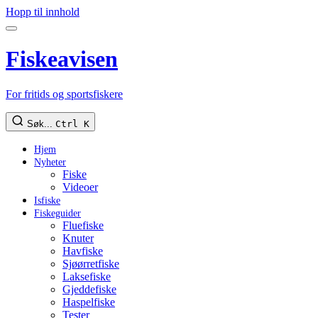
Hopp til innhold
Fiskeavisen
For fritids og sportsfiskere
Søk...
Ctrl K
Hjem
Nyheter
Fiske
Videoer
Isfiske
Fiskeguider
Fluefiske
Knuter
Havfiske
Sjøørretfiske
Laksefiske
Gjeddefiske
Haspelfiske
Tester