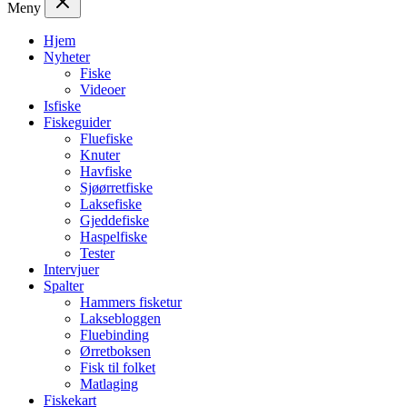
Meny
Hjem
Nyheter
Fiske
Videoer
Isfiske
Fiskeguider
Fluefiske
Knuter
Havfiske
Sjøørretfiske
Laksefiske
Gjeddefiske
Haspelfiske
Tester
Intervjuer
Spalter
Hammers fisketur
Laksebloggen
Fluebinding
Ørretboksen
Fisk til folket
Matlaging
Fiskekart