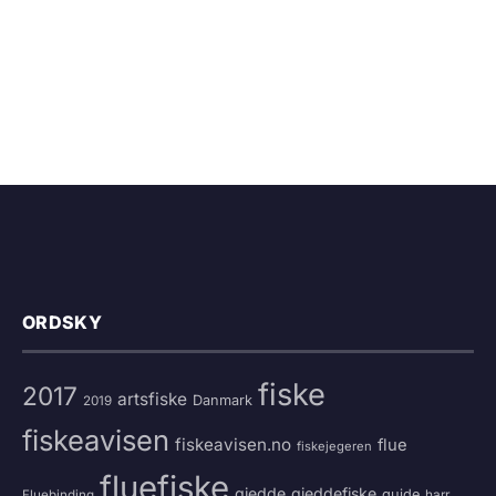
ORDSKY
fiske
2017
artsfiske
Danmark
2019
fiskeavisen
fiskeavisen.no
flue
fiskejegeren
fluefiske
gjedde
gjeddefiske
guide
harr
Fluebinding