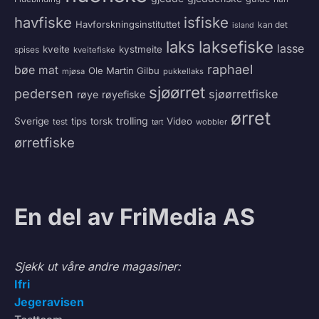
havfiske
isfiske
Havforskningsinstituttet
kan det
island
laksefiske
laks
lasse
kveite
kystmeite
spises
kveitefiske
raphael
bøe
mat
Ole Martin Gilbu
mjøsa
pukkellaks
sjøørret
pedersen
sjøørretfiske
røye
røyefiske
ørret
trolling
Sverige
tips
torsk
Video
test
wobbler
tørt
ørretfiske
En del av FriMedia AS
Sjekk ut våre andre magasiner:
Ifri
Jegeravisen