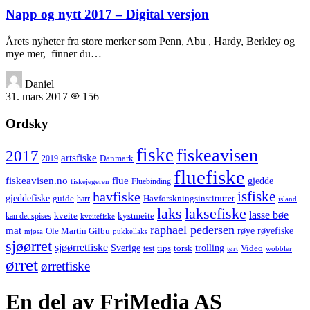
Napp og nytt 2017 – Digital versjon
Årets nyheter fra store merker som Penn, Abu , Hardy, Berkley og
mye mer, finner du…
Daniel
31. mars 2017
156
Ordsky
fiske
fiskeavisen
2017
artsfiske
Danmark
2019
fluefiske
fiskeavisen.no
flue
gjedde
fiskejegeren
Fluebinding
havfiske
isfiske
gjeddefiske
Havforskningsinstituttet
guide
harr
island
laks
laksefiske
lasse bøe
kveite
kystmeite
kan det spises
kveitefiske
raphael pedersen
mat
røye
røyefiske
Ole Martin Gilbu
mjøsa
pukkellaks
sjøørret
sjøørretfiske
trolling
Sverige
tips
torsk
Video
test
wobbler
tørt
ørret
ørretfiske
En del av FriMedia AS