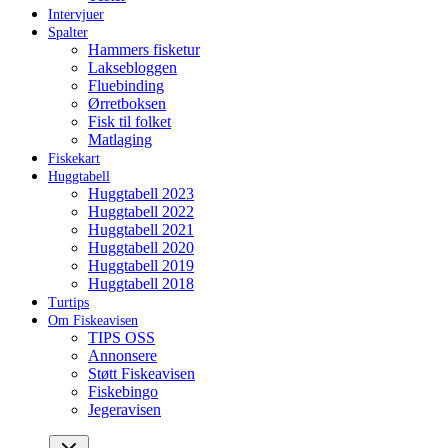
Intervjuer
Spalter
Hammers fisketur
Laksebloggen
Fluebinding
Ørretboksen
Fisk til folket
Matlaging
Fiskekart
Huggtabell
Huggtabell 2023
Huggtabell 2022
Huggtabell 2021
Huggtabell 2020
Huggtabell 2019
Huggtabell 2018
Turtips
Om Fiskeavisen
TIPS OSS
Annonsere
Støtt Fiskeavisen
Fiskebingo
Jegeravisen