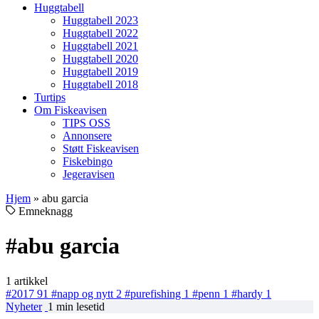
Huggtabell
Huggtabell 2023
Huggtabell 2022
Huggtabell 2021
Huggtabell 2020
Huggtabell 2019
Huggtabell 2018
Turtips
Om Fiskeavisen
TIPS OSS
Annonsere
Støtt Fiskeavisen
Fiskebingo
Jegeravisen
Hjem
»
abu garcia
Emneknagg
#abu garcia
1 artikkel
#2017
91
#napp og nytt
2
#purefishing
1
#penn
1
#hardy
1
Nyheter
1 min lesetid