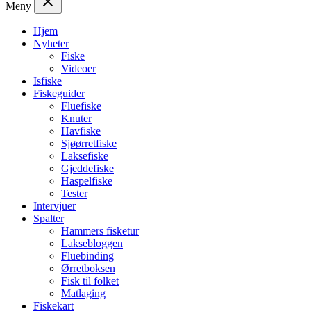
Meny
Hjem
Nyheter
Fiske
Videoer
Isfiske
Fiskeguider
Fluefiske
Knuter
Havfiske
Sjøørretfiske
Laksefiske
Gjeddefiske
Haspelfiske
Tester
Intervjuer
Spalter
Hammers fisketur
Laksebloggen
Fluebinding
Ørretboksen
Fisk til folket
Matlaging
Fiskekart