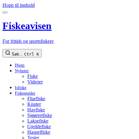
Hopp til innhold
Fiskeavisen
For fritids og sportsfiskere
Søk...
Ctrl K
Hjem
Nyheter
Fiske
Videoer
Isfiske
Fiskeguider
Fluefiske
Knuter
Havfiske
Sjøørretfiske
Laksefiske
Gjeddefiske
Haspelfiske
Tester