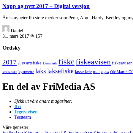
Napp og nytt 2017 – Digital versjon
Årets nyheter fra store merker som Penn, Abu , Hardy, Berkley og 
Daniel
31. mars 2017
157
Ordsky
fiske
fiskeavisen
2017
artsfiske
fiskeavisen
Danmark
2019
laks
laksefiske
lasse bøe
mat
kystmeite
Ole Martin Gi
kveitefiske
mjøsa
En del av FriMedia AS
Sjekk ut våre andre magasiner:
Ifri
Jegeravisen
Testteam
Våre tjenester
Vedbod.no
Kjøp og salg av ved
Vedmatch.se
Kjøp og salg av ved 