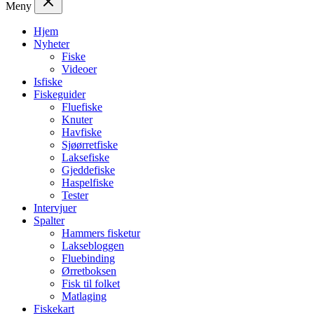
Meny
Hjem
Nyheter
Fiske
Videoer
Isfiske
Fiskeguider
Fluefiske
Knuter
Havfiske
Sjøørretfiske
Laksefiske
Gjeddefiske
Haspelfiske
Tester
Intervjuer
Spalter
Hammers fisketur
Laksebloggen
Fluebinding
Ørretboksen
Fisk til folket
Matlaging
Fiskekart