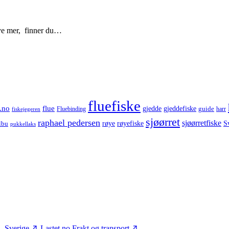
mye mer, finner du…
fluefiske
.no
flue
gjedde
gjeddefiske
guide
harr
fiskejegeren
Fluebinding
sjøørret
raphael pedersen
sjøørretfiske
røye
røyefiske
lbu
S
pukkellaks
– Sverige
Lastet.no
Frakt og transport