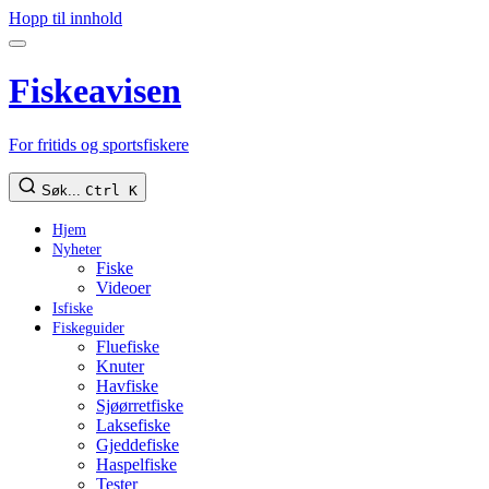
Hopp til innhold
Fiskeavisen
For fritids og sportsfiskere
Søk...
Ctrl K
Hjem
Nyheter
Fiske
Videoer
Isfiske
Fiskeguider
Fluefiske
Knuter
Havfiske
Sjøørretfiske
Laksefiske
Gjeddefiske
Haspelfiske
Tester