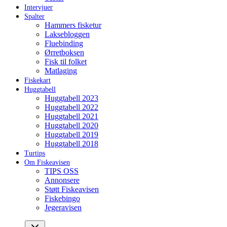
Intervjuer
Spalter
Hammers fisketur
Laksebloggen
Fluebinding
Ørretboksen
Fisk til folket
Matlaging
Fiskekart
Huggtabell
Huggtabell 2023
Huggtabell 2022
Huggtabell 2021
Huggtabell 2020
Huggtabell 2019
Huggtabell 2018
Turtips
Om Fiskeavisen
TIPS OSS
Annonsere
Støtt Fiskeavisen
Fiskebingo
Jegeravisen