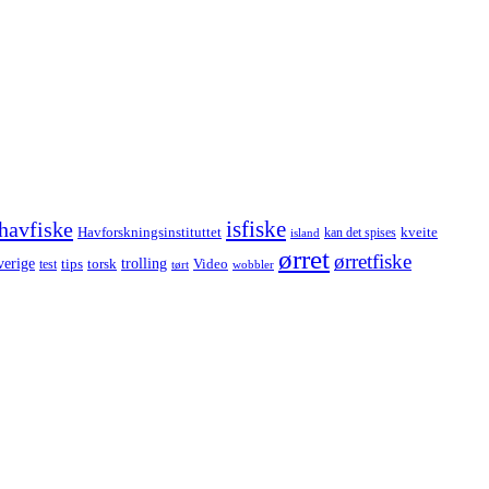
havfiske
isfiske
Havforskningsinstituttet
kveite
kan det spises
island
ørret
ørretfiske
trolling
verige
tips
torsk
Video
test
wobbler
tørt