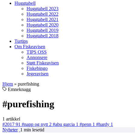
Huggtabell
Huggtabell 2023
Huggtabell 2022
Huggtabell 2021
Huggtabell 2020
Huggtabell 2019
Huggtabell 2018
Turtips
Om Fiskeavisen
TIPS OSS
Annonsere
Støtt Fiskeavisen
Fiskebingo
Jegeravisen
Hjem
»
purefishing
Emneknagg
#purefishing
1 artikkel
#2017
91
#napp og nytt
2
#abu garcia
1
#penn
1
#hardy
1
Nyheter
1 min lesetid