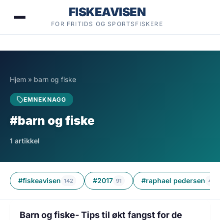
Hopp
FISKEAVISEN
til
FOR FRITIDS OG SPORTSFISKERE
innhold
Hjem
»
barn og fiske
EMNEKNAGG
#barn og fiske
1 artikkel
#fiskeavisen
#2017
#raphael pedersen
142
91
42
5 min lesetid
FISKE
Barn og fiske- Tips til økt fangst for de