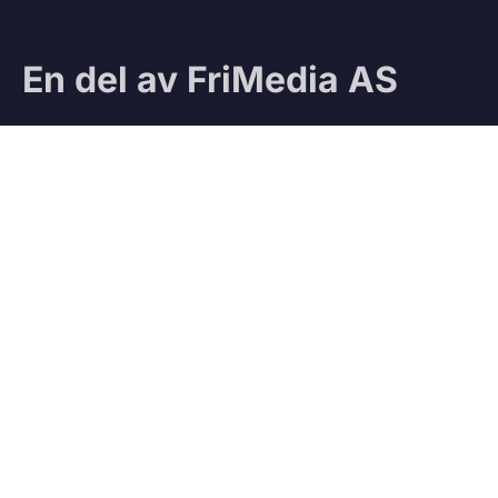
En del av FriMedia AS
Sjekk ut våre andre magasiner:
Ifri
Jegeravisen
Testteam
VÅRE TJENESTER
Vedbod.no
Kjøp og salg av ved
Vedmatch.se
Kjøp og salg av ved – Sverige