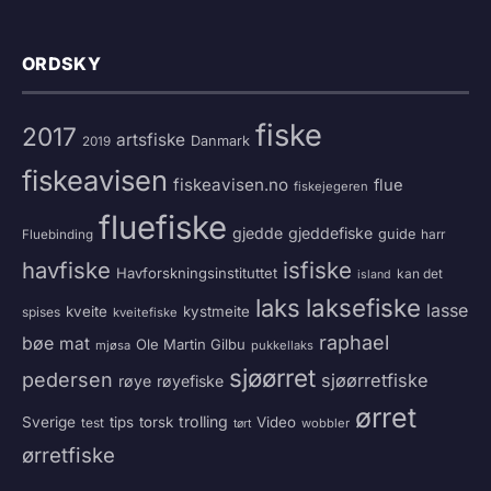
ORDSKY
fiske
2017
artsfiske
Danmark
2019
fiskeavisen
fiskeavisen.no
flue
fiskejegeren
fluefiske
gjedde
gjeddefiske
guide
harr
Fluebinding
havfiske
isfiske
Havforskningsinstituttet
kan det
island
laksefiske
laks
lasse
kveite
kystmeite
spises
kveitefiske
raphael
bøe
mat
Ole Martin Gilbu
mjøsa
pukkellaks
sjøørret
pedersen
sjøørretfiske
røye
røyefiske
ørret
trolling
Sverige
tips
torsk
Video
test
wobbler
tørt
ørretfiske