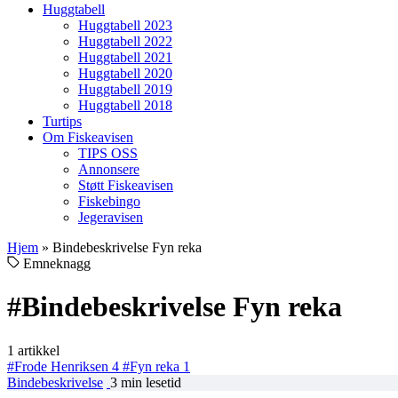
Huggtabell
Huggtabell 2023
Huggtabell 2022
Huggtabell 2021
Huggtabell 2020
Huggtabell 2019
Huggtabell 2018
Turtips
Om Fiskeavisen
TIPS OSS
Annonsere
Støtt Fiskeavisen
Fiskebingo
Jegeravisen
Hjem
»
Bindebeskrivelse Fyn reka
Emneknagg
#Bindebeskrivelse Fyn reka
1 artikkel
#Frode Henriksen
4
#Fyn reka
1
Bindebeskrivelse
3 min lesetid