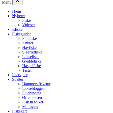
Meny
Hjem
Nyheter
Fiske
Videoer
Isfiske
Fiskeguider
Fluefiske
Knuter
Havfiske
Sjøørretfiske
Laksefiske
Gjeddefiske
Haspelfiske
Tester
Intervjuer
Spalter
Hammers fisketur
Laksebloggen
Fluebinding
Ørretboksen
Fisk til folket
Matlaging
Fiskekart