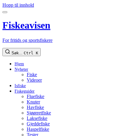
Hopp til innhold
Fiskeavisen
For fritids og sportsfiskere
Søk...
Ctrl K
Hjem
Nyheter
Fiske
Videoer
Isfiske
Fiskeguider
Fluefiske
Knuter
Havfiske
Sjøørretfiske
Laksefiske
Gjeddefiske
Haspelfiske
Tester