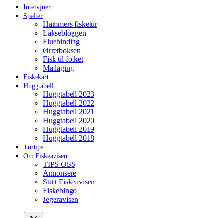
Intervjuer
Spalter
Hammers fisketur
Laksebloggen
Fluebinding
Ørretboksen
Fisk til folket
Matlaging
Fiskekart
Huggtabell
Huggtabell 2023
Huggtabell 2022
Huggtabell 2021
Huggtabell 2020
Huggtabell 2019
Huggtabell 2018
Turtips
Om Fiskeavisen
TIPS OSS
Annonsere
Støtt Fiskeavisen
Fiskebingo
Jegeravisen