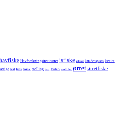
havfiske
isfiske
Havforskningsinstituttet
kveite
kan det spises
island
ørret
ørretfiske
trolling
verige
tips
torsk
Video
test
wobbler
tørt