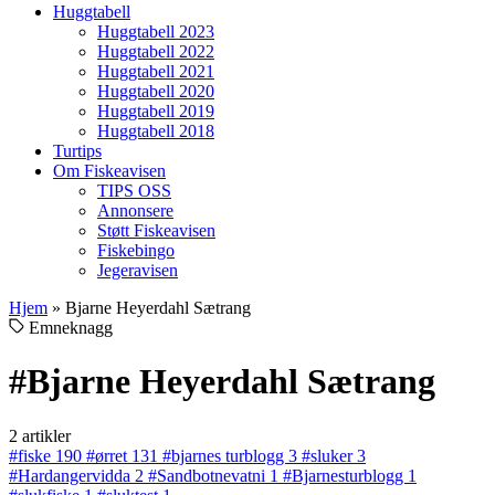
Huggtabell
Huggtabell 2023
Huggtabell 2022
Huggtabell 2021
Huggtabell 2020
Huggtabell 2019
Huggtabell 2018
Turtips
Om Fiskeavisen
TIPS OSS
Annonsere
Støtt Fiskeavisen
Fiskebingo
Jegeravisen
Hjem
»
Bjarne Heyerdahl Sætrang
Emneknagg
#Bjarne Heyerdahl Sætrang
2 artikler
#fiske
190
#ørret
131
#bjarnes turblogg
3
#sluker
3
#Hardangervidda
2
#Sandbotnevatni
1
#Bjarnesturblogg
1