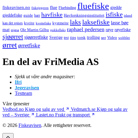
fluefiske
fiskeavisen.no
flue
gjedde
fiskejegeren
Fluebinding
havfiske
isfiske
gjeddefiske
Havforskningsinstituttet
guide
harr
island
laks
laksefiske
lasse bøe
kveite
kystmeite
kan det spises
kveitefiske
raphael pedersen
mat
røye
røyefiske
Ole Martin Gilbu
mjøsa
pukkellaks
sjøørret
sjøørretfiske
trolling
Sverige
tips
torsk
Video
test
wobbler
tørt
ørret
ørretfiske
En del av FriMedia AS
Sjekk ut våre andre magasiner:
Ifri
Jegeravisen
Testteam
Våre tjenester
Vedbod.no
Kjøp og salg av ved
Vedmatch.se
Kjøp og salg av
ved – Sverige
Lastet.no
Frakt og transport
© 2026
Fiskeavisen
. Alle rettigheter reservert.