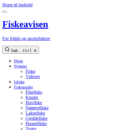
Hopp til innhold
Fiskeavisen
For fritids og sportsfiskere
Søk...
Ctrl K
Hjem
Nyheter
Fiske
Videoer
Isfiske
Fiskeguider
Fluefiske
Knuter
Havfiske
Sjøørretfiske
Laksefiske
Gjeddefiske
Haspelfiske
Tester