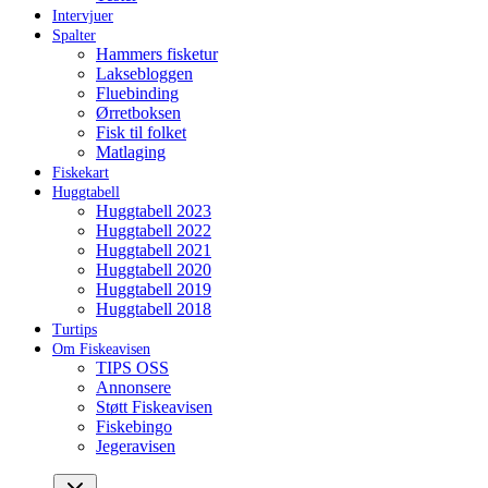
Intervjuer
Spalter
Hammers fisketur
Laksebloggen
Fluebinding
Ørretboksen
Fisk til folket
Matlaging
Fiskekart
Huggtabell
Huggtabell 2023
Huggtabell 2022
Huggtabell 2021
Huggtabell 2020
Huggtabell 2019
Huggtabell 2018
Turtips
Om Fiskeavisen
TIPS OSS
Annonsere
Støtt Fiskeavisen
Fiskebingo
Jegeravisen