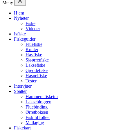
Meny
Hjem
Nyheter
Fiske
Videoer
Isfiske
Fiskeguider
Fluefiske
Knuter
Havfiske
Sjøørretfiske
Laksefiske
Gjeddefiske
Haspelfiske
Tester
Intervjuer
Spalter
Hammers fisketur
Laksebloggen
Fluebinding
Ørretboksen
Fisk til folket
Matlaging
Fiskekart