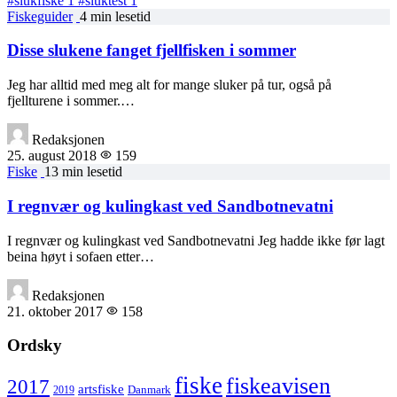
#slukfiske
1
#sluktest
1
Fiskeguider
4 min lesetid
Disse slukene fanget fjellfisken i sommer
Jeg har alltid med meg alt for mange sluker på tur, også på
fjellturene i sommer.…
Redaksjonen
25. august 2018
159
Fiske
13 min lesetid
I regnvær og kulingkast ved Sandbotnevatni
I regnvær og kulingkast ved Sandbotnevatni Jeg hadde ikke før lagt
beina høyt i sofaen etter…
Redaksjonen
21. oktober 2017
158
Ordsky
fiske
fiskeavisen
2017
artsfiske
Danmark
2019