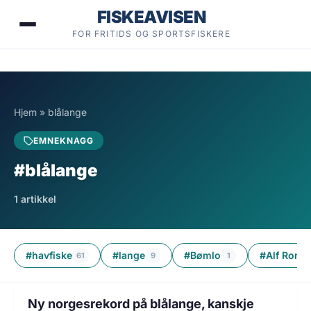
Hopp
FISKEAVISEN
til
FOR FRITIDS OG SPORTSFISKERE
innhold
Hjem
»
blålange
EMNEKNAGG
#blålange
1 artikkel
#havfiske
#lange
#Bømlo
#Alf Ronn
61
9
1
3 min lesetid
FISKE
Ny norgesrekord på blålange, kanskje