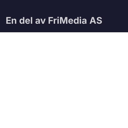
En del av FriMedia AS
Sjekk ut våre andre magasiner:
Ifri
Jegeravisen
Testteam
VÅRE TJENESTER
Vedbod.no
Kjøp og salg av ved
Vedmatch.se
Kjøp og salg av ved – Sverige