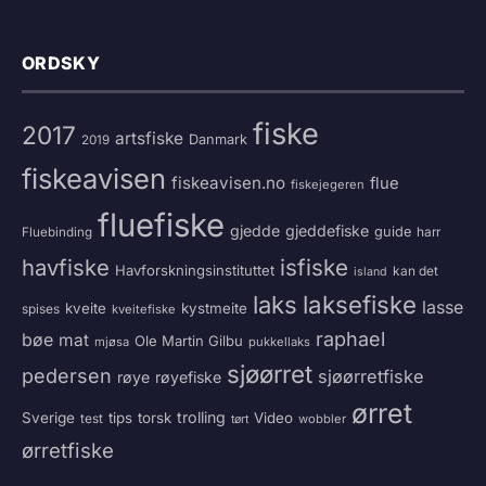
ORDSKY
fiske
2017
artsfiske
Danmark
2019
fiskeavisen
fiskeavisen.no
flue
fiskejegeren
fluefiske
gjedde
gjeddefiske
guide
harr
Fluebinding
havfiske
isfiske
Havforskningsinstituttet
kan det
island
laksefiske
laks
lasse
kveite
kystmeite
spises
kveitefiske
raphael
bøe
mat
Ole Martin Gilbu
mjøsa
pukkellaks
sjøørret
pedersen
sjøørretfiske
røye
røyefiske
ørret
trolling
Sverige
tips
torsk
Video
test
wobbler
tørt
ørretfiske