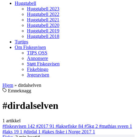
Huggtabell
Huggtabell 2023
Huggtabell 2022
Huggtabell 2021
Huggtabell 2020
Huggtabell 2019
Huggtabell 2018
Turtips
Om Fiskeavisen
TIPS OSS
Annonsere
Støtt Fiskeavisen
Fiskebingo
Jegeravisen
Hjem
»
dirdalselven
Emneknagg
#dirdalselven
1 artikkel
#fiskeavisen
142
#2017
91
#laksefiske
84
#5kg
2
#mathias sveen
1
#laks 19
1
#dirdal
1
#lakes fiske i Norge 2017
1