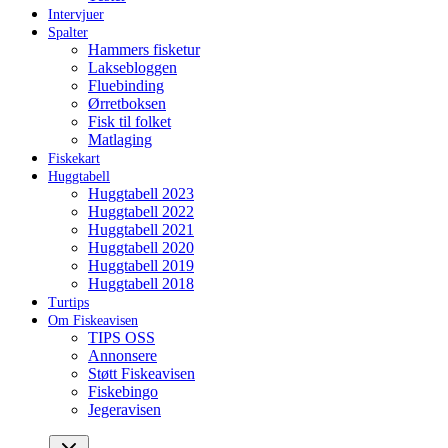
Intervjuer
Spalter
Hammers fisketur
Laksebloggen
Fluebinding
Ørretboksen
Fisk til folket
Matlaging
Fiskekart
Huggtabell
Huggtabell 2023
Huggtabell 2022
Huggtabell 2021
Huggtabell 2020
Huggtabell 2019
Huggtabell 2018
Turtips
Om Fiskeavisen
TIPS OSS
Annonsere
Støtt Fiskeavisen
Fiskebingo
Jegeravisen