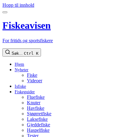
Hopp til innhold
Fiskeavisen
For fritids og sportsfiskere
Søk...
Ctrl K
Hjem
Nyheter
Fiske
Videoer
Isfiske
Fiskeguider
Fluefiske
Knuter
Havfiske
Sjøørretfiske
Laksefiske
Gjeddefiske
Haspelfiske
Tester