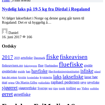
Fiske
3 min lesetid
Nydelig laks på 19,5 kg fra Dirdal i Rogaland
Vi følger laksefisket i Norge og denne gang går turen til
Rogaland: Det er så hyggelig å…
Daniel
16. juni 2017
166
Ordsky
fiske
fiskeavisen
2017
artsfiske
Danmark
2019
fluefiske
fiskeavisen.no
flue
gjedde
fiskejegeren
Fluebinding
havfiske
isfiske
gjeddefiske
Havforskningsinstituttet
guide
harr
island
laks
laksefiske
lasse bøe
kveite
kystmeite
kan det spises
kveitefiske
raphael pedersen
mat
røye
røyefiske
Ole Martin Gilbu
mjøsa
pukkellaks
sjøørret
sjøørretfiske
trolling
Sverige
tips
torsk
Video
test
wobbler
tørt
ørret
ørretfiske