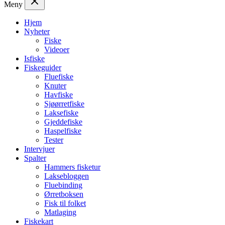
Meny
Hjem
Nyheter
Fiske
Videoer
Isfiske
Fiskeguider
Fluefiske
Knuter
Havfiske
Sjøørretfiske
Laksefiske
Gjeddefiske
Haspelfiske
Tester
Intervjuer
Spalter
Hammers fisketur
Laksebloggen
Fluebinding
Ørretboksen
Fisk til folket
Matlaging
Fiskekart