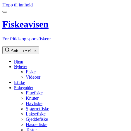
Hopp til innhold
Fiskeavisen
For fritids og sportsfiskere
Søk...
Ctrl K
Hjem
Nyheter
Fiske
Videoer
Isfiske
Fiskeguider
Fluefiske
Knuter
Havfiske
Sjøørretfiske
Laksefiske
Gjeddefiske
Haspelfiske
Tester