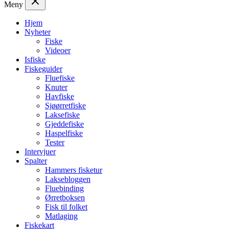
Meny
Hjem
Nyheter
Fiske
Videoer
Isfiske
Fiskeguider
Fluefiske
Knuter
Havfiske
Sjøørretfiske
Laksefiske
Gjeddefiske
Haspelfiske
Tester
Intervjuer
Spalter
Hammers fisketur
Laksebloggen
Fluebinding
Ørretboksen
Fisk til folket
Matlaging
Fiskekart