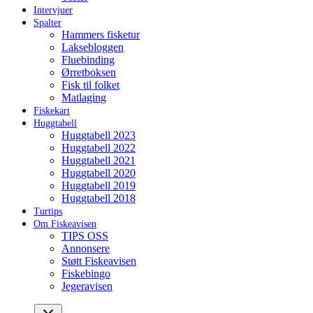
Intervjuer
Spalter
Hammers fisketur
Laksebloggen
Fluebinding
Ørretboksen
Fisk til folket
Matlaging
Fiskekart
Huggtabell
Huggtabell 2023
Huggtabell 2022
Huggtabell 2021
Huggtabell 2020
Huggtabell 2019
Huggtabell 2018
Turtips
Om Fiskeavisen
TIPS OSS
Annonsere
Støtt Fiskeavisen
Fiskebingo
Jegeravisen