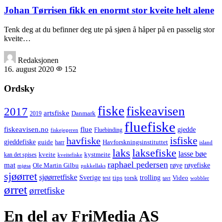
Johan Tørrisen fikk en enormt stor kveite helt alene
Tenk deg at du befinner deg ute på sjøen å håper på en passelig stor
kveite…
Redaksjonen
16. august 2020
152
Ordsky
fiske
fiskeavisen
2017
artsfiske
Danmark
2019
fluefiske
fiskeavisen.no
flue
gjedde
fiskejegeren
Fluebinding
havfiske
isfiske
gjeddefiske
Havforskningsinstituttet
guide
harr
island
laks
laksefiske
lasse bøe
kveite
kystmeite
kan det spises
kveitefiske
raphael pedersen
mat
røye
røyefiske
Ole Martin Gilbu
mjøsa
pukkellaks
sjøørret
sjøørretfiske
trolling
Sverige
tips
torsk
Video
test
wobbler
tørt
ørret
ørretfiske
En del av FriMedia AS