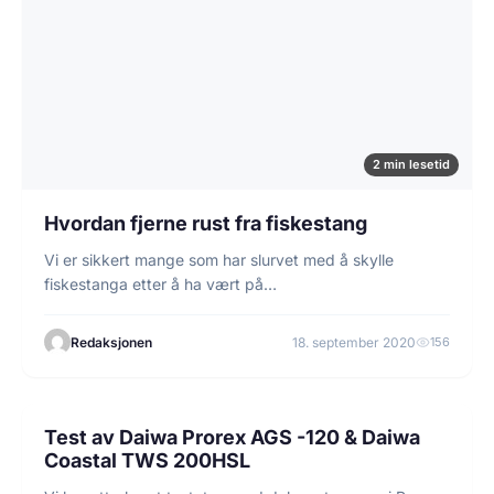
2 min lesetid
Hvordan fjerne rust fra fiskestang
Vi er sikkert mange som har slurvet med å skylle
fiskestanga etter å ha vært på…
Redaksjonen
18. september 2020
156
10 min lesetid
FISKEGUIDER
Test av Daiwa Prorex AGS -120 & Daiwa
Coastal TWS 200HSL