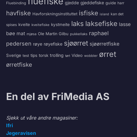
fluefiske
gjedde
gjeddefiske
guide
harr
Fluebinding
havfiske
isfiske
Havforskningsinstituttet
kan det
island
laksefiske
laks
lasse
kveite
kystmeite
spises
kveitefiske
raphael
bøe
mat
Ole Martin Gilbu
mjøsa
pukkellaks
sjøørret
pedersen
sjøørretfiske
røye
røyefiske
ørret
trolling
Sverige
tips
torsk
Video
test
wobbler
tørt
ørretfiske
En del av FriMedia AS
Sjekk ut våre andre magasiner:
Ifri
Jegeravisen