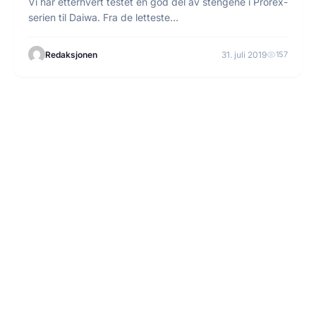
Vi har etterhvert testet en god del av stengene i Prorex-
serien til Daiwa. Fra de letteste…
Redaksjonen
31. juli 2019
157