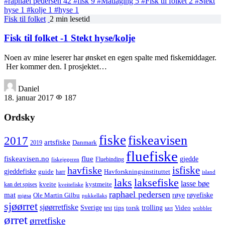
#raphael pedersen
42
#fisk
9
#Matlaging
5
#Fisk til folket
2
#Stekt
hyse
1
#kolje
1
#hyse
1
Fisk til folket
2 min lesetid
Fisk til folket -1 Stekt hyse/kolje
Noen av mine leserer har ønsket en egen spalte med fiskemiddager.
Her kommer den. I prosjektet…
Daniel
18. januar 2017
187
Ordsky
fiske
fiskeavisen
2017
artsfiske
Danmark
2019
fluefiske
fiskeavisen.no
flue
gjedde
fiskejegeren
Fluebinding
havfiske
isfiske
gjeddefiske
Havforskningsinstituttet
guide
harr
island
laks
laksefiske
lasse bøe
kveite
kystmeite
kan det spises
kveitefiske
raphael pedersen
mat
røye
røyefiske
Ole Martin Gilbu
mjøsa
pukkellaks
sjøørret
sjøørretfiske
trolling
Sverige
tips
torsk
Video
test
wobbler
tørt
ørret
ørretfiske