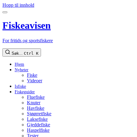
Hopp til innhold
Fiskeavisen
For fritids og sportsfiskere
Søk...
Ctrl K
Hjem
Nyheter
Fiske
Videoer
Isfiske
Fiskeguider
Fluefiske
Knuter
Havfiske
Sjøørretfiske
Laksefiske
Gjeddefiske
Haspelfiske
Tester