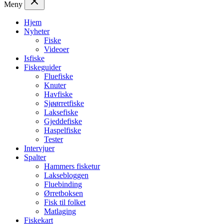
Meny
Hjem
Nyheter
Fiske
Videoer
Isfiske
Fiskeguider
Fluefiske
Knuter
Havfiske
Sjøørretfiske
Laksefiske
Gjeddefiske
Haspelfiske
Tester
Intervjuer
Spalter
Hammers fisketur
Laksebloggen
Fluebinding
Ørretboksen
Fisk til folket
Matlaging
Fiskekart