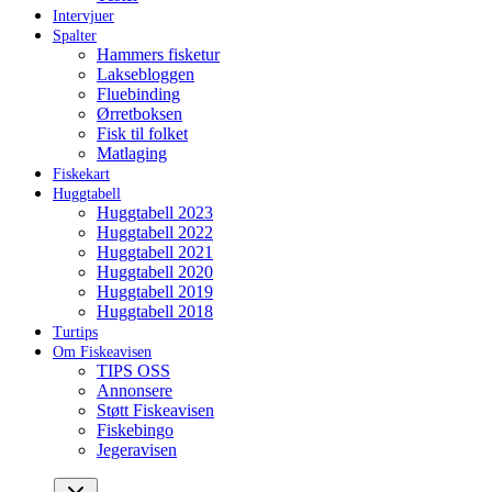
Intervjuer
Spalter
Hammers fisketur
Laksebloggen
Fluebinding
Ørretboksen
Fisk til folket
Matlaging
Fiskekart
Huggtabell
Huggtabell 2023
Huggtabell 2022
Huggtabell 2021
Huggtabell 2020
Huggtabell 2019
Huggtabell 2018
Turtips
Om Fiskeavisen
TIPS OSS
Annonsere
Støtt Fiskeavisen
Fiskebingo
Jegeravisen