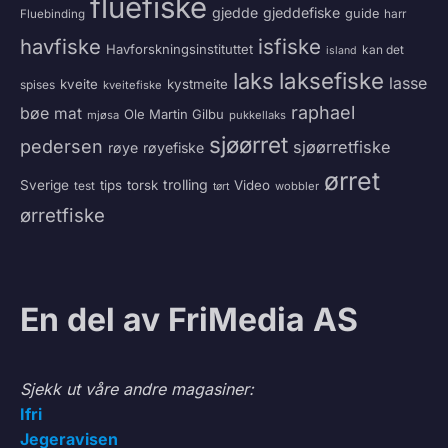
fluefiske
gjedde
gjeddefiske
guide
harr
Fluebinding
havfiske
isfiske
Havforskningsinstituttet
kan det
island
laksefiske
laks
lasse
kveite
kystmeite
spises
kveitefiske
raphael
bøe
mat
Ole Martin Gilbu
mjøsa
pukkellaks
sjøørret
pedersen
sjøørretfiske
røye
røyefiske
ørret
trolling
Sverige
tips
torsk
Video
test
wobbler
tørt
ørretfiske
En del av FriMedia AS
Sjekk ut våre andre magasiner:
Ifri
Jegeravisen