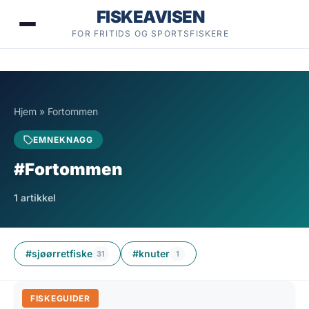
Hopp
FISKEAVISEN
til
FOR FRITIDS OG SPORTSFISKERE
innhold
Hjem
»
Fortommen
EMNEKNAGG
#Fortommen
1 artikkel
#sjøørretfiske
#knuter
31
1
FISKEGUIDER