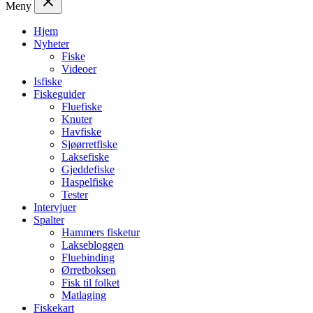
Meny
Hjem
Nyheter
Fiske
Videoer
Isfiske
Fiskeguider
Fluefiske
Knuter
Havfiske
Sjøørretfiske
Laksefiske
Gjeddefiske
Haspelfiske
Tester
Intervjuer
Spalter
Hammers fisketur
Laksebloggen
Fluebinding
Ørretboksen
Fisk til folket
Matlaging
Fiskekart