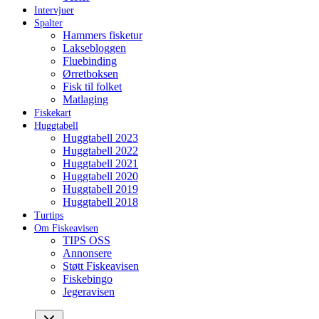
Intervjuer
Spalter
Hammers fisketur
Laksebloggen
Fluebinding
Ørretboksen
Fisk til folket
Matlaging
Fiskekart
Huggtabell
Huggtabell 2023
Huggtabell 2022
Huggtabell 2021
Huggtabell 2020
Huggtabell 2019
Huggtabell 2018
Turtips
Om Fiskeavisen
TIPS OSS
Annonsere
Støtt Fiskeavisen
Fiskebingo
Jegeravisen