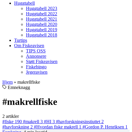
Huggtabell
Huggtabell 2023
Huggtabell 2022
Huggtabell 2021
Huggtabell 2020
Huggtabell 2019
Huggtabell 2018
Turtips
Om Fiskeavisen
TIPS OSS
Annonsere
Støtt Fiskeavisen
Fiskebingo
Jegeravisen
Hjem
»
makrellfiske
Emneknagg
#makrellfiske
2 artikler
#fiske
190
#makrell
3
#HI
3
#havforskningsinstiuttet
2
#havforskning
2
#Hvordan fiske makrell
1
#Gordon P. Henriksen
1