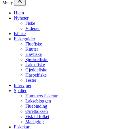
Meny
Hjem
Nyheter
Fiske
Videoer
Isfiske
Fiskeguider
Fluefiske
Knuter
Havfiske
Sjøørretfiske
Laksefiske
Gjeddefiske
Haspelfiske
Tester
Intervjuer
Spalter
Hammers fisketur
Laksebloggen
Fluebinding
Ørretboksen
Fisk til folket
Matlaging
Fiskekart