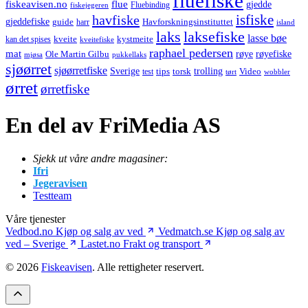
fluefiske
fiskeavisen.no
flue
gjedde
fiskejegeren
Fluebinding
havfiske
isfiske
gjeddefiske
Havforskningsinstituttet
guide
harr
island
laks
laksefiske
lasse bøe
kveite
kystmeite
kan det spises
kveitefiske
raphael pedersen
mat
røye
røyefiske
Ole Martin Gilbu
mjøsa
pukkellaks
sjøørret
sjøørretfiske
trolling
Sverige
tips
torsk
Video
test
wobbler
tørt
ørret
ørretfiske
En del av FriMedia AS
Sjekk ut våre andre magasiner:
Ifri
Jegeravisen
Testteam
Våre tjenester
Vedbod.no
Kjøp og salg av ved
Vedmatch.se
Kjøp og salg av
ved – Sverige
Lastet.no
Frakt og transport
© 2026
Fiskeavisen
. Alle rettigheter reservert.