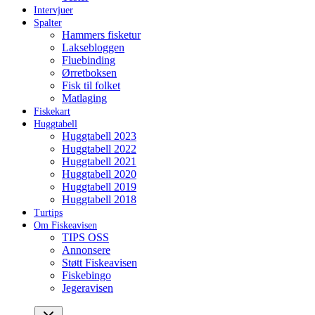
Intervjuer
Spalter
Hammers fisketur
Laksebloggen
Fluebinding
Ørretboksen
Fisk til folket
Matlaging
Fiskekart
Huggtabell
Huggtabell 2023
Huggtabell 2022
Huggtabell 2021
Huggtabell 2020
Huggtabell 2019
Huggtabell 2018
Turtips
Om Fiskeavisen
TIPS OSS
Annonsere
Støtt Fiskeavisen
Fiskebingo
Jegeravisen