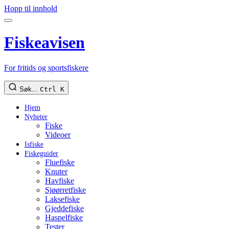
Hopp til innhold
Fiskeavisen
For fritids og sportsfiskere
Søk...
Ctrl K
Hjem
Nyheter
Fiske
Videoer
Isfiske
Fiskeguider
Fluefiske
Knuter
Havfiske
Sjøørretfiske
Laksefiske
Gjeddefiske
Haspelfiske
Tester