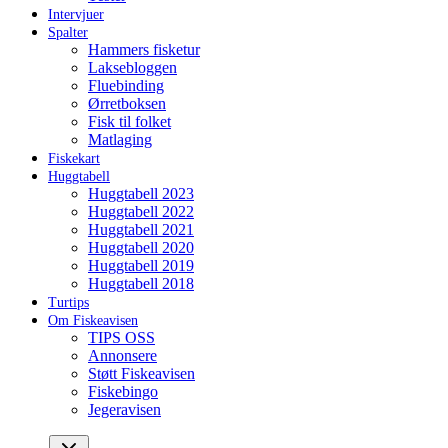
Intervjuer
Spalter
Hammers fisketur
Laksebloggen
Fluebinding
Ørretboksen
Fisk til folket
Matlaging
Fiskekart
Huggtabell
Huggtabell 2023
Huggtabell 2022
Huggtabell 2021
Huggtabell 2020
Huggtabell 2019
Huggtabell 2018
Turtips
Om Fiskeavisen
TIPS OSS
Annonsere
Støtt Fiskeavisen
Fiskebingo
Jegeravisen