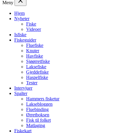
Meny
Hjem
Nyheter
Fiske
Videoer
Isfiske
Fiskeguider
Fluefiske
Knuter
Havfiske
Sjøørretfiske
Laksefiske
Gjeddefiske
Haspelfiske
Tester
Intervjuer
Spalter
Hammers fisketur
Laksebloggen
Fluebinding
Ørretboksen
Fisk til folket
Matlaging
Fiskekart