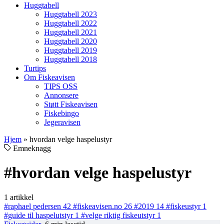
Huggtabell
Huggtabell 2023
Huggtabell 2022
Huggtabell 2021
Huggtabell 2020
Huggtabell 2019
Huggtabell 2018
Turtips
Om Fiskeavisen
TIPS OSS
Annonsere
Støtt Fiskeavisen
Fiskebingo
Jegeravisen
Hjem
»
hvordan velge haspelustyr
Emneknagg
#hvordan velge haspelustyr
1 artikkel
#raphael pedersen
42
#fiskeavisen.no
26
#2019
14
#fiskeustyr
1
#guide til haspelutstyr
1
#velge riktig fiskeutstyr
1