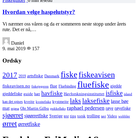
Fiskeguider
6 min lesetid
Hvordan velge haspelutstyr?
Vi nærmer oss våren og da er sommeren neste stopp under årets
rute. Det er nå,…
Daniel
9. mai 2019
157
Ordsky
fiske
fiskeavisen
2017
artsfiske
Danmark
2019
fluefiske
fiskeavisen.no
flue
gjedde
fiskejegeren
Fluebinding
havfiske
isfiske
gjeddefiske
Havforskningsinstituttet
guide
harr
island
laks
laksefiske
lasse bøe
kveite
kystmeite
kan det spises
kveitefiske
raphael pedersen
mat
røye
røyefiske
Ole Martin Gilbu
mjøsa
pukkellaks
sjøørret
sjøørretfiske
trolling
Sverige
tips
torsk
Video
test
wobbler
tørt
ørret
ørretfiske