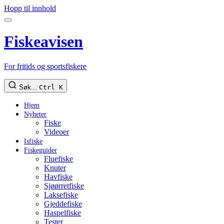
Hopp til innhold
Fiskeavisen
For fritids og sportsfiskere
Søk...
Ctrl K
Hjem
Nyheter
Fiske
Videoer
Isfiske
Fiskeguider
Fluefiske
Knuter
Havfiske
Sjøørretfiske
Laksefiske
Gjeddefiske
Haspelfiske
Tester