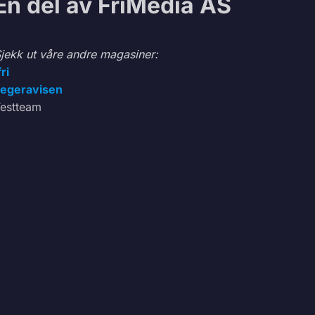
En del av FriMedia AS
jekk ut våre andre magasiner:
fri
egeravisen
estteam