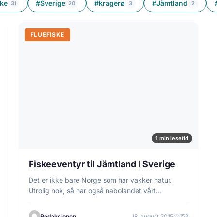
ske
#Sverige
#kragerø
#Jämtland
31
20
3
2
FLUEFISKE
1 min lesetid
Fiskeeventyr til Jämtland I Sverige
Det er ikke bare Norge som har vakker natur.
Utrolig nok, så har også nabolandet vårt…
Redaksjonen
18. august 2015
158