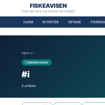
Hopp
FISKEAVISEN
til
FOR FRITIDS OG SPORTSFISKERE
innhold
HJEM
NYHETER
ISFISKE
FISKEGU
Hjem
»
i
EMNEKNAGG
#i
2 artikler