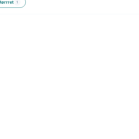
#ørrret
1