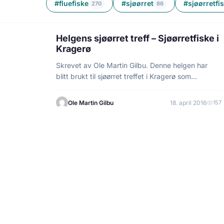
#fluefiske
#sjøørret
#sjøørretfi
270
86
7 min lesetid
FISKE
Helgens sjøørret treff – Sjøørretfiske i
Kragerø
Skrevet av Ole Martin Gilbu. Denne helgen har
blitt brukt til sjøørret treffet i Kragerø som…
Ole Martin Gilbu
18. april 2016
157