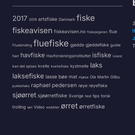
fiske
2017
artsfiske
Danmark
2019
S
fiskeavisen
I
fiskeavisen.no
flue
fiskejegeren
J
fluefiske
gjedde
gjeddefiske
guide
T
Fluebinding
havfiske
isfiske
Havforskningsinstituttet
harr
island
laks
kveite
kystmeite
kan det spises
kveitefiske
laksefiske
lasse bøe
mat
Ole Martin Gilbu
mjøsa
raphael pedersen
røye
røyefiske
pukkellaks
sjøørret
sjøørretfiske
Sverige
tips
torsk
test
ørret
ørretfiske
trolling
Video
wobbler
tørt