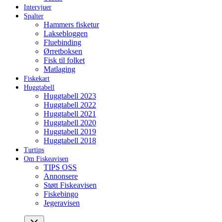
Intervjuer
Spalter
Hammers fisketur
Laksebloggen
Fluebinding
Ørretboksen
Fisk til folket
Matlaging
Fiskekart
Huggtabell
Huggtabell 2023
Huggtabell 2022
Huggtabell 2021
Huggtabell 2020
Huggtabell 2019
Huggtabell 2018
Turtips
Om Fiskeavisen
TIPS OSS
Annonsere
Støtt Fiskeavisen
Fiskebingo
Jegeravisen