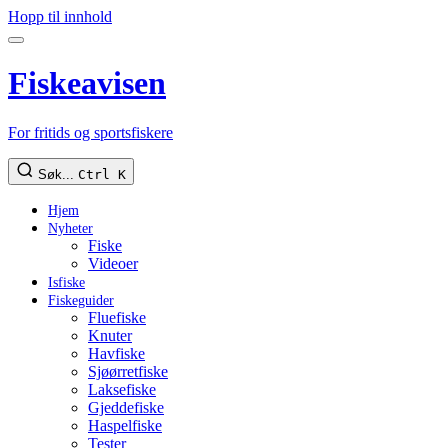
Hopp til innhold
Fiskeavisen
For fritids og sportsfiskere
Søk...
Ctrl K
Hjem
Nyheter
Fiske
Videoer
Isfiske
Fiskeguider
Fluefiske
Knuter
Havfiske
Sjøørretfiske
Laksefiske
Gjeddefiske
Haspelfiske
Tester