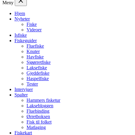
Meny
Hjem
Nyheter
Fiske
Videoer
Isfiske
Fiskeguider
Fluefiske
Knuter
Havfiske
Sjøørretfiske
Laksefiske
Gjeddefiske
Haspelfiske
Tester
Intervjuer
Spalter
Hammers fisketur
Laksebloggen
Fluebinding
Ørretboksen
Fisk til folket
Matlaging
Fiskekart