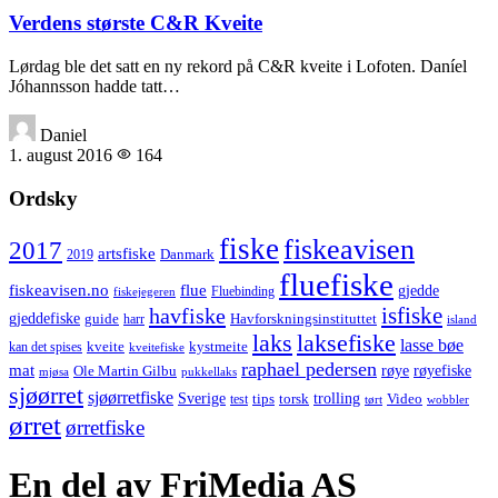
Verdens største C&R Kveite
Lørdag ble det satt en ny rekord på C&R kveite i Lofoten. Daníel
Jóhannsson hadde tatt…
Daniel
1. august 2016
164
Ordsky
fiske
fiskeavisen
2017
artsfiske
Danmark
2019
fluefiske
fiskeavisen.no
flue
gjedde
fiskejegeren
Fluebinding
havfiske
isfiske
gjeddefiske
Havforskningsinstituttet
guide
harr
island
laks
laksefiske
lasse bøe
kveite
kystmeite
kan det spises
kveitefiske
raphael pedersen
mat
røye
røyefiske
Ole Martin Gilbu
mjøsa
pukkellaks
sjøørret
sjøørretfiske
trolling
Sverige
tips
torsk
Video
test
wobbler
tørt
ørret
ørretfiske
En del av FriMedia AS