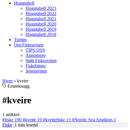
Huggtabell
Huggtabell 2023
Huggtabell 2022
Huggtabell 2021
Huggtabell 2020
Huggtabell 2019
Huggtabell 2018
Turtips
Om Fiskeavisen
TIPS OSS
Annonsere
Støtt Fiskeavisen
Fiskebingo
Jegeravisen
Hjem
»
kveire
Emneknagg
#kveire
1 artikkel
#fiske
190
#kveite
19
#kveitefiske
13
#Nordic Sea Anglings
1
Fiske
1 min lesetid