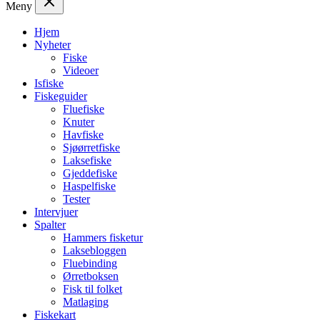
Meny
Hjem
Nyheter
Fiske
Videoer
Isfiske
Fiskeguider
Fluefiske
Knuter
Havfiske
Sjøørretfiske
Laksefiske
Gjeddefiske
Haspelfiske
Tester
Intervjuer
Spalter
Hammers fisketur
Laksebloggen
Fluebinding
Ørretboksen
Fisk til folket
Matlaging
Fiskekart