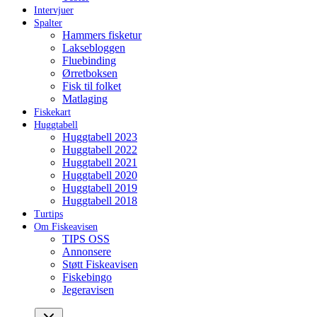
Intervjuer
Spalter
Hammers fisketur
Laksebloggen
Fluebinding
Ørretboksen
Fisk til folket
Matlaging
Fiskekart
Huggtabell
Huggtabell 2023
Huggtabell 2022
Huggtabell 2021
Huggtabell 2020
Huggtabell 2019
Huggtabell 2018
Turtips
Om Fiskeavisen
TIPS OSS
Annonsere
Støtt Fiskeavisen
Fiskebingo
Jegeravisen