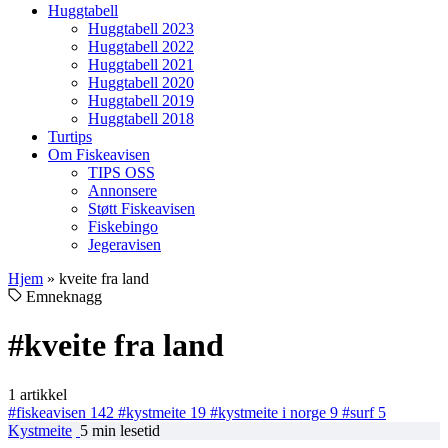
Huggtabell
Huggtabell 2023
Huggtabell 2022
Huggtabell 2021
Huggtabell 2020
Huggtabell 2019
Huggtabell 2018
Turtips
Om Fiskeavisen
TIPS OSS
Annonsere
Støtt Fiskeavisen
Fiskebingo
Jegeravisen
Hjem
»
kveite fra land
Emneknagg
#kveite fra land
1 artikkel
#fiskeavisen
142
#kystmeite
19
#kystmeite i norge
9
#surf
5
Kystmeite
5 min lesetid