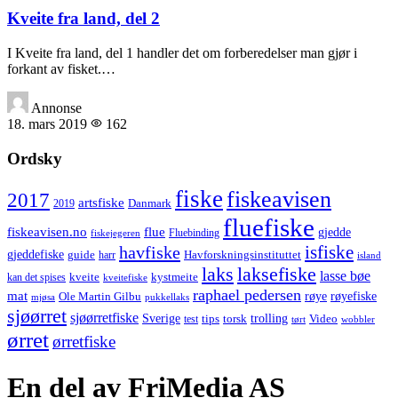
Kveite fra land, del 2
I Kveite fra land, del 1 handler det om forberedelser man gjør i
forkant av fisket.…
Annonse
18. mars 2019
162
Ordsky
fiske
fiskeavisen
2017
artsfiske
Danmark
2019
fluefiske
fiskeavisen.no
flue
gjedde
fiskejegeren
Fluebinding
havfiske
isfiske
gjeddefiske
Havforskningsinstituttet
guide
harr
island
laks
laksefiske
lasse bøe
kveite
kystmeite
kan det spises
kveitefiske
raphael pedersen
mat
røye
røyefiske
Ole Martin Gilbu
mjøsa
pukkellaks
sjøørret
sjøørretfiske
trolling
Sverige
tips
torsk
Video
test
wobbler
tørt
ørret
ørretfiske
En del av FriMedia AS