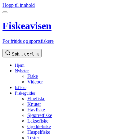
Hopp til innhold
Fiskeavisen
For fritids og sportsfiskere
Søk...
Ctrl K
Hjem
Nyheter
Fiske
Videoer
Isfiske
Fiskeguider
Fluefiske
Knuter
Havfiske
Sjøørretfiske
Laksefiske
Gjeddefiske
Haspelfiske
Tester