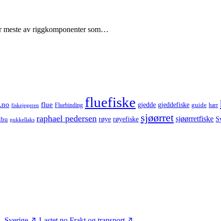
aller meste av riggkomponenter som…
fluefiske
.no
flue
gjedde
gjeddefiske
guide
harr
fiskejegeren
Fluebinding
sjøørret
raphael pedersen
sjøørretfiske
røye
røyefiske
lbu
S
pukkellaks
– Sverige
Lastet.no
Frakt og transport