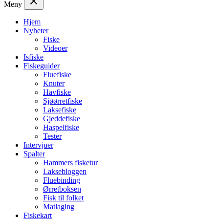
Meny
Hjem
Nyheter
Fiske
Videoer
Isfiske
Fiskeguider
Fluefiske
Knuter
Havfiske
Sjøørretfiske
Laksefiske
Gjeddefiske
Haspelfiske
Tester
Intervjuer
Spalter
Hammers fisketur
Laksebloggen
Fluebinding
Ørretboksen
Fisk til folket
Matlaging
Fiskekart