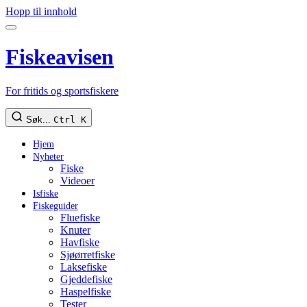
Hopp til innhold
Fiskeavisen
For fritids og sportsfiskere
Søk...
Ctrl K
Hjem
Nyheter
Fiske
Videoer
Isfiske
Fiskeguider
Fluefiske
Knuter
Havfiske
Sjøørretfiske
Laksefiske
Gjeddefiske
Haspelfiske
Tester