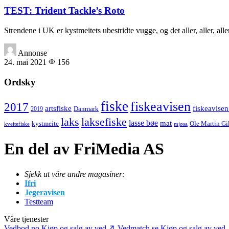
TEST: Trident Tackle’s Roto
Strendene i UK er kystmeitets ubestridte vugge, og det aller, aller, 
Annonse
24. mai 2021
156
Ordsky
fiske
fiskeavisen
2017
artsfiske
fiskeavisen
Danmark
2019
laks
laksefiske
lasse bøe
mat
kystmeite
Ole Martin Gi
kveitefiske
mjøsa
En del av FriMedia AS
Sjekk ut våre andre magasiner:
Ifri
Jegeravisen
Testteam
Våre tjenester
Vedbod.no
Kjøp og salg av ved
Vedmatch.se
Kjøp og salg av ved 