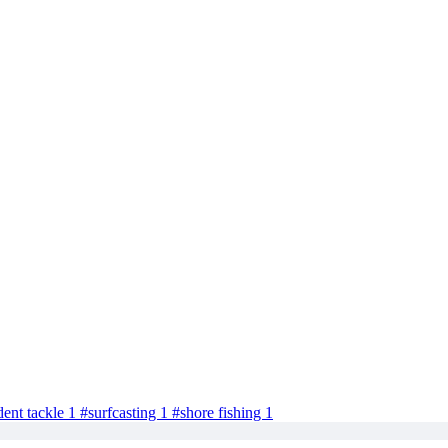
dent tackle
1
#surfcasting
1
#shore fishing
1