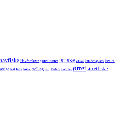
havfiske
isfiske
Havforskningsinstituttet
kveite
kan det spises
island
ørret
ørretfiske
trolling
verige
tips
torsk
Video
test
wobbler
tørt