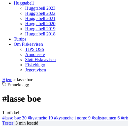
Huggtabell
Huggtabell 2023
Huggtabell 2022
Huggtabell 2021
Huggtabell 2020
Huggtabell 2019
Huggtabell 2018
Turtips
Om Fiskeavisen
TIPS OSS
Annonsere
Støtt Fiskeavisen
Fiskebingo
Jegeravisen
Hjem
»
lasse boe
Emneknagg
#lasse boe
1 artikkel
#lasse bøe
30
#kystmeite
19
#kystmeite i norge
9
#saltstraumen
6
#tri
Tester
3 min lesetid