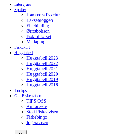
Intervjuer
Spalter
Hammers fisketur
Laksebloggen
Fluebinding
Ørretboksen
Fisk til folket
Matlaging
Fiskekart
Huggtabell
Huggtabell 2023
Huggtabell 2022
Huggtabell 2021
Huggtabell 2020
Huggtabell 2019
Huggtabell 2018
Turtips
Om Fiskeavisen
TIPS OSS
Annonsere
Støtt Fiskeavisen
Fiskebingo
Jegeravisen