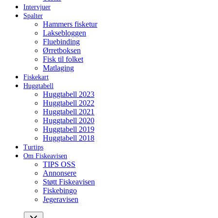
Intervjuer
Spalter
Hammers fisketur
Laksebloggen
Fluebinding
Ørretboksen
Fisk til folket
Matlaging
Fiskekart
Huggtabell
Huggtabell 2023
Huggtabell 2022
Huggtabell 2021
Huggtabell 2020
Huggtabell 2019
Huggtabell 2018
Turtips
Om Fiskeavisen
TIPS OSS
Annonsere
Støtt Fiskeavisen
Fiskebingo
Jegeravisen