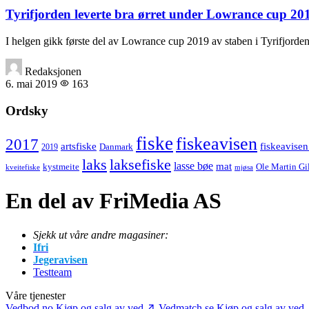
Tyrifjorden leverte bra ørret under Lowrance cup 20
I helgen gikk første del av Lowrance cup 2019 av staben i Tyrifjord
Redaksjonen
6. mai 2019
163
Ordsky
fiske
fiskeavisen
2017
artsfiske
fiskeavisen
Danmark
2019
laks
laksefiske
lasse bøe
mat
kystmeite
Ole Martin Gi
kveitefiske
mjøsa
En del av FriMedia AS
Sjekk ut våre andre magasiner:
Ifri
Jegeravisen
Testteam
Våre tjenester
Vedbod.no
Kjøp og salg av ved
Vedmatch.se
Kjøp og salg av ved 