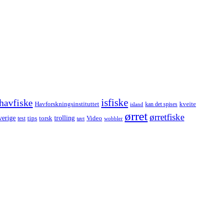
havfiske
isfiske
Havforskningsinstituttet
kveite
kan det spises
island
ørret
ørretfiske
trolling
verige
tips
torsk
Video
test
wobbler
tørt