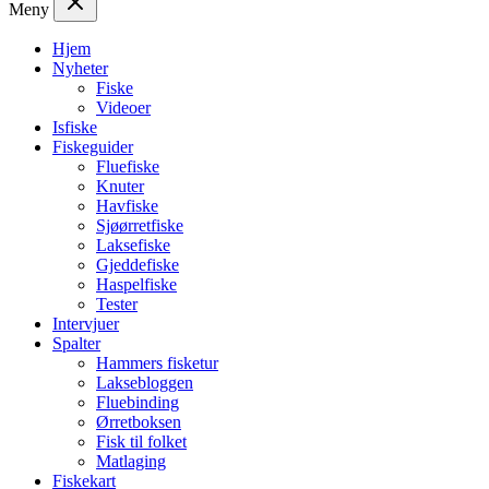
Meny
Hjem
Nyheter
Fiske
Videoer
Isfiske
Fiskeguider
Fluefiske
Knuter
Havfiske
Sjøørretfiske
Laksefiske
Gjeddefiske
Haspelfiske
Tester
Intervjuer
Spalter
Hammers fisketur
Laksebloggen
Fluebinding
Ørretboksen
Fisk til folket
Matlaging
Fiskekart