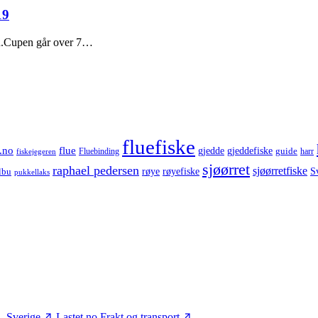
19
en.Cupen går over 7…
fluefiske
.no
flue
gjedde
gjeddefiske
guide
harr
fiskejegeren
Fluebinding
sjøørret
raphael pedersen
sjøørretfiske
røye
røyefiske
lbu
S
pukkellaks
– Sverige
Lastet.no
Frakt og transport