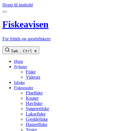
Hopp til innhold
Fiskeavisen
For fritids og sportsfiskere
Søk...
Ctrl K
Hjem
Nyheter
Fiske
Videoer
Isfiske
Fiskeguider
Fluefiske
Knuter
Havfiske
Sjøørretfiske
Laksefiske
Gjeddefiske
Haspelfiske
Tester