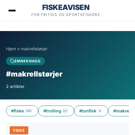
Hopp
FISKEAVISEN
til
FOR FRITIDS OG SPORTSFISKERE
innhold
Hjem
»
makrellstørjer
EMNEKNAGG
#makrellstørjer
2 artikler
#fiske
#trolling
#tunfisk
#makrellst
190
22
6
FISKE