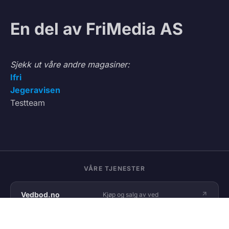
En del av FriMedia AS
Sjekk ut våre andre magasiner:
Ifri
Jegeravisen
Testteam
VÅRE TJENESTER
Vedbod.no
Kjøp og salg av ved
Vedmatch.se
Kjøp og salg av ved – Sverige