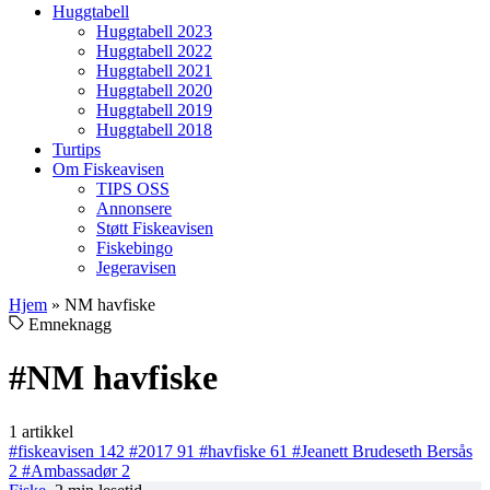
Huggtabell
Huggtabell 2023
Huggtabell 2022
Huggtabell 2021
Huggtabell 2020
Huggtabell 2019
Huggtabell 2018
Turtips
Om Fiskeavisen
TIPS OSS
Annonsere
Støtt Fiskeavisen
Fiskebingo
Jegeravisen
Hjem
»
NM havfiske
Emneknagg
#NM havfiske
1 artikkel
#fiskeavisen
142
#2017
91
#havfiske
61
#Jeanett Brudeseth Bersås
2
#Ambassadør
2