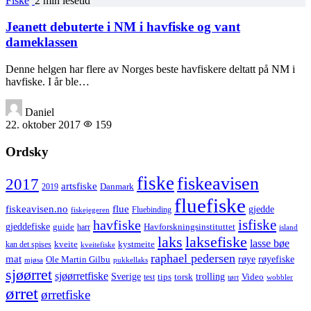
Fiske
2 min lesetid
Jeanett debuterte i NM i havfiske og vant
dameklassen
Denne helgen har flere av Norges beste havfiskere deltatt på NM i
havfiske. I år ble…
Daniel
22. oktober 2017
159
Ordsky
fiske
fiskeavisen
2017
artsfiske
Danmark
2019
fluefiske
fiskeavisen.no
flue
gjedde
fiskejegeren
Fluebinding
havfiske
isfiske
gjeddefiske
Havforskningsinstituttet
guide
harr
island
laks
laksefiske
lasse bøe
kveite
kystmeite
kan det spises
kveitefiske
raphael pedersen
mat
røye
røyefiske
Ole Martin Gilbu
mjøsa
pukkellaks
sjøørret
sjøørretfiske
trolling
Sverige
tips
torsk
Video
test
wobbler
tørt
ørret
ørretfiske