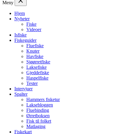
Meny
Hjem
Nyheter
Fiske
Videoer
Isfiske
Fiskeguider
Fluefiske
Knuter
Havfiske
Sjøørretfiske
Laksefiske
Gjeddefiske
Haspelfiske
Tester
Intervjuer
Spalter
Hammers fisketur
Laksebloggen
Fluebinding
Ørretboksen
Fisk til folket
Matlaging
Fiskekart