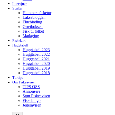
Intervjuer
Spalter
Hammers fisketur
Laksebloggen
Fluebinding
Ørretboksen
Fisk til folket
Matlaging
Fiskekart
Huggtabell
Huggtabell 2023
Huggtabell 2022
Huggtabell 2021
Huggtabell 2020
Huggtabell 2019
Huggtabell 2018
Turtips
Om Fiskeavisen
TIPS OSS
Annonsere
Støtt Fiskeavisen
Fiskebingo
Jegeravisen