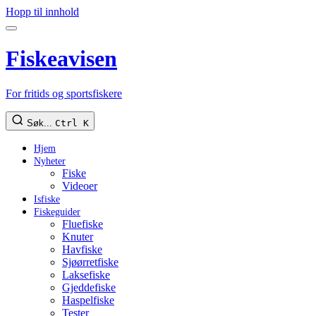
Hopp til innhold
Fiskeavisen
For fritids og sportsfiskere
Søk...
Ctrl K
Hjem
Nyheter
Fiske
Videoer
Isfiske
Fiskeguider
Fluefiske
Knuter
Havfiske
Sjøørretfiske
Laksefiske
Gjeddefiske
Haspelfiske
Tester