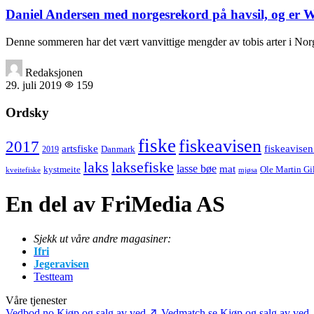
Daniel Andersen med norgesrekord på havsil, og er Wil
Denne sommeren har det vært vanvittige mengder av tobis arter i Norge
Redaksjonen
29. juli 2019
159
Ordsky
fiske
fiskeavisen
2017
artsfiske
fiskeavisen
Danmark
2019
laks
laksefiske
lasse bøe
mat
kystmeite
Ole Martin Gi
kveitefiske
mjøsa
En del av FriMedia AS
Sjekk ut våre andre magasiner:
Ifri
Jegeravisen
Testteam
Våre tjenester
Vedbod.no
Kjøp og salg av ved
Vedmatch.se
Kjøp og salg av ved 