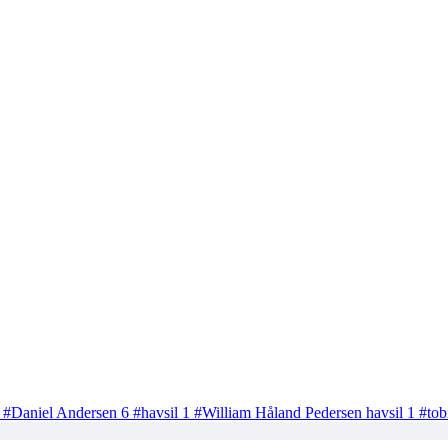
#Daniel Andersen
6
#havsil
1
#William Håland Pedersen havsil
1
#tob