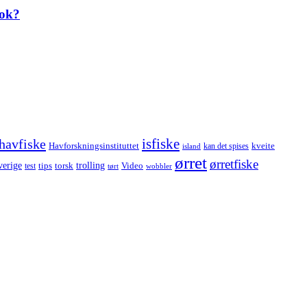
rok?
havfiske
isfiske
Havforskningsinstituttet
kveite
kan det spises
island
ørret
ørretfiske
trolling
verige
tips
torsk
Video
test
wobbler
tørt