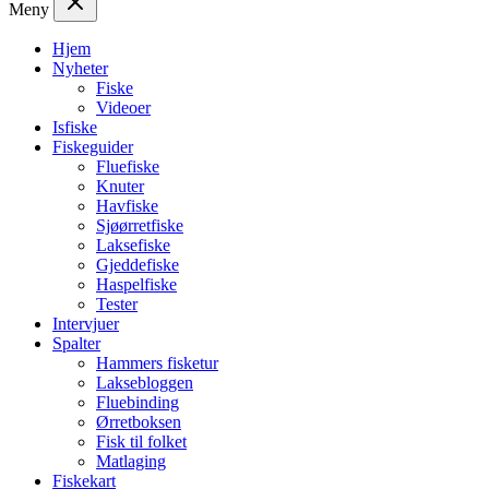
Meny
Hjem
Nyheter
Fiske
Videoer
Isfiske
Fiskeguider
Fluefiske
Knuter
Havfiske
Sjøørretfiske
Laksefiske
Gjeddefiske
Haspelfiske
Tester
Intervjuer
Spalter
Hammers fisketur
Laksebloggen
Fluebinding
Ørretboksen
Fisk til folket
Matlaging
Fiskekart