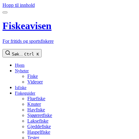
Hopp til innhold
Fiskeavisen
For fritids og sportsfiskere
Søk...
Ctrl K
Hjem
Nyheter
Fiske
Videoer
Isfiske
Fiskeguider
Fluefiske
Knuter
Havfiske
Sjøørretfiske
Laksefiske
Gjeddefiske
Haspelfiske
Tester