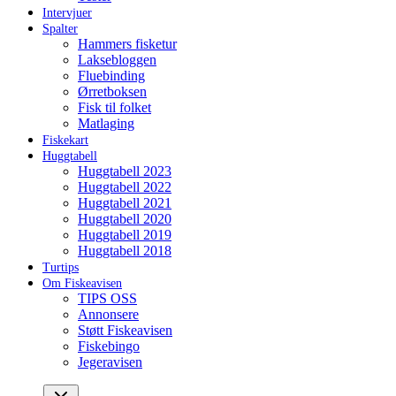
Intervjuer
Spalter
Hammers fisketur
Laksebloggen
Fluebinding
Ørretboksen
Fisk til folket
Matlaging
Fiskekart
Huggtabell
Huggtabell 2023
Huggtabell 2022
Huggtabell 2021
Huggtabell 2020
Huggtabell 2019
Huggtabell 2018
Turtips
Om Fiskeavisen
TIPS OSS
Annonsere
Støtt Fiskeavisen
Fiskebingo
Jegeravisen