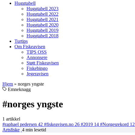
Huggtabell
Huggtabell 2023
Huggtabell 2022
Huggtabell 2021
Huggtabell 2020
Huggtabell 2019
Huggtabell 2018
Turtips
Om Fiskeavisen
TIPS OSS
Annonsere
Støtt Fiskeavisen
Fiskebingo
Jegeravisen
Hjem
»
norges yngste
Emneknagg
#norges yngste
1 artikkel
#raphael pedersen
42
#fiskeavisen.no
26
#2019
14
#Norgesrekord
12
Artsfiske
4 min lesetid