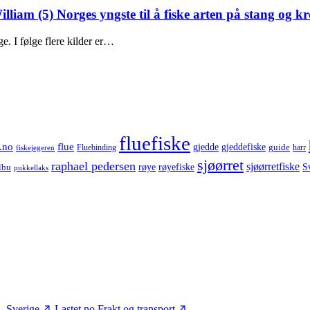
liam (5) Norges yngste til å fiske arten på stang og k
. I følge flere kilder er…
fluefiske
.no
flue
gjedde
gjeddefiske
guide
harr
fiskejegeren
Fluebinding
sjøørret
raphael pedersen
sjøørretfiske
røye
røyefiske
lbu
S
pukkellaks
– Sverige
Lastet.no
Frakt og transport