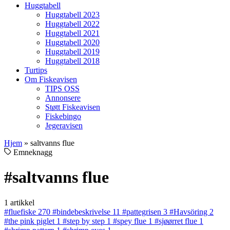
Huggtabell
Huggtabell 2023
Huggtabell 2022
Huggtabell 2021
Huggtabell 2020
Huggtabell 2019
Huggtabell 2018
Turtips
Om Fiskeavisen
TIPS OSS
Annonsere
Støtt Fiskeavisen
Fiskebingo
Jegeravisen
Hjem
»
saltvanns flue
Emneknagg
#saltvanns flue
1 artikkel
#fluefiske
270
#bindebeskrivelse
11
#pattegrisen
3
#Havsöring
2
#the pink piglet
1
#step by step
1
#spey flue
1
#sjøørret flue
1