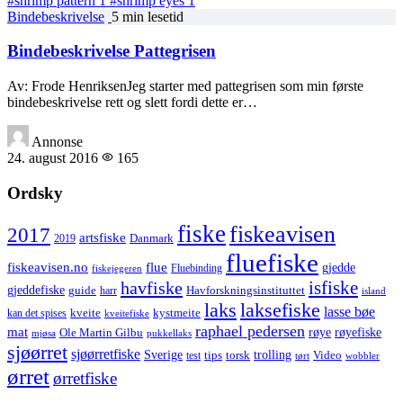
#shrimp pattern
1
#shrimp eyes
1
Bindebeskrivelse
5 min lesetid
Bindebeskrivelse Pattegrisen
Av: Frode HenriksenJeg starter med pattegrisen som min første
bindebeskrivelse rett og slett fordi dette er…
Annonse
24. august 2016
165
Ordsky
fiske
fiskeavisen
2017
artsfiske
Danmark
2019
fluefiske
fiskeavisen.no
flue
gjedde
fiskejegeren
Fluebinding
havfiske
isfiske
gjeddefiske
Havforskningsinstituttet
guide
harr
island
laks
laksefiske
lasse bøe
kveite
kystmeite
kan det spises
kveitefiske
raphael pedersen
mat
røye
røyefiske
Ole Martin Gilbu
mjøsa
pukkellaks
sjøørret
sjøørretfiske
trolling
Sverige
tips
torsk
Video
test
wobbler
tørt
ørret
ørretfiske