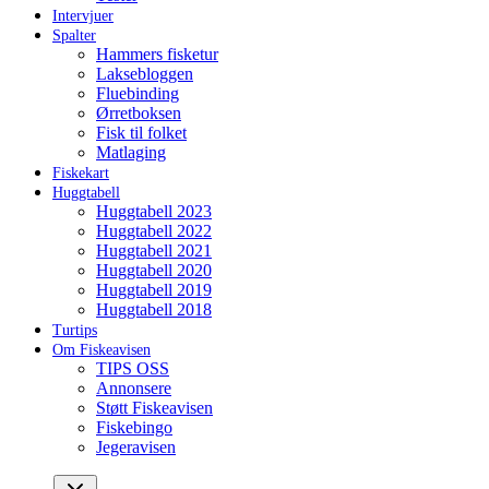
Intervjuer
Spalter
Hammers fisketur
Laksebloggen
Fluebinding
Ørretboksen
Fisk til folket
Matlaging
Fiskekart
Huggtabell
Huggtabell 2023
Huggtabell 2022
Huggtabell 2021
Huggtabell 2020
Huggtabell 2019
Huggtabell 2018
Turtips
Om Fiskeavisen
TIPS OSS
Annonsere
Støtt Fiskeavisen
Fiskebingo
Jegeravisen