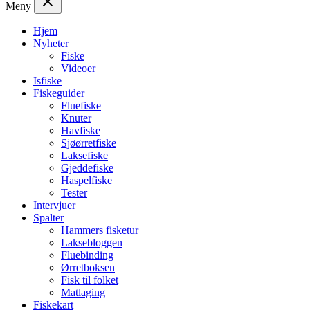
Meny
Hjem
Nyheter
Fiske
Videoer
Isfiske
Fiskeguider
Fluefiske
Knuter
Havfiske
Sjøørretfiske
Laksefiske
Gjeddefiske
Haspelfiske
Tester
Intervjuer
Spalter
Hammers fisketur
Laksebloggen
Fluebinding
Ørretboksen
Fisk til folket
Matlaging
Fiskekart