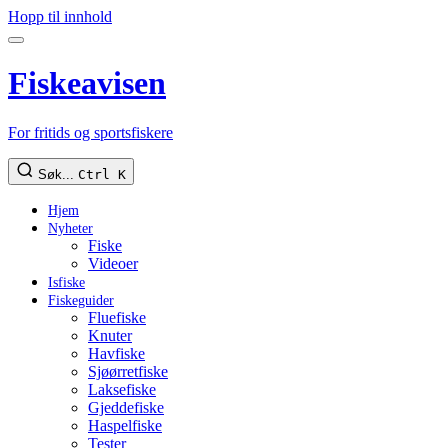
Hopp til innhold
Fiskeavisen
For fritids og sportsfiskere
Søk...
Ctrl K
Hjem
Nyheter
Fiske
Videoer
Isfiske
Fiskeguider
Fluefiske
Knuter
Havfiske
Sjøørretfiske
Laksefiske
Gjeddefiske
Haspelfiske
Tester