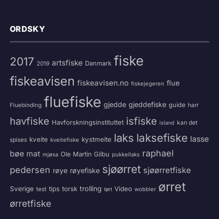
ORDSKY
fiske
2017
artsfiske
Danmark
2019
fiskeavisen
fiskeavisen.no
flue
fiskejegeren
fluefiske
gjedde
gjeddefiske
guide
harr
Fluebinding
havfiske
isfiske
Havforskningsinstituttet
kan det
island
laksefiske
laks
lasse
kveite
kystmeite
spises
kveitefiske
raphael
bøe
mat
Ole Martin Gilbu
mjøsa
pukkellaks
sjøørret
pedersen
sjøørretfiske
røye
røyefiske
ørret
trolling
Sverige
tips
torsk
Video
test
wobbler
tørt
ørretfiske