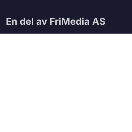
En del av FriMedia AS
Sjekk ut våre andre magasiner:
Ifri
Jegeravisen
Testteam
VÅRE TJENESTER
Vedbod.no
Kjøp og salg av ved
Vedmatch.se
Kjøp og salg av ved – Sverige