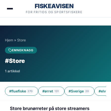
Hopp
FISKEAVISEN
til
FOR FRITIDS OG SPORTSFISKERE
innhold
Hjem
»
Store
EMNEKNAGG
#Store
1 artikkel
#fluefiske
#ørret
#Sverige
#elv
270
131
20
11
1 min lesetid
FLUEFISKE
Store brunørreter på store streamers