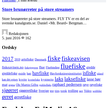
Fluefiske
1 min lesetid
Store brunørreter på store streamers
Store brunørreter på store streamers. FLY TV er en del av
svenske kanalgratis.se. Daniel «Mr. Beard» Bergman…
Redaksjonen
5. juni 2016
162
Ordsky
fiske
fiskeavisen
2017
artsfiske
Danmark
2019
fluefiske
fiskeavisen.no
flue
gjedde
fiskejegeren
Fluebinding
havfiske
isfiske
gjeddefiske
Havforskningsinstituttet
guide
harr
island
laks
laksefiske
lasse bøe
kveite
kystmeite
kan det spises
kveitefiske
raphael pedersen
mat
røye
røyefiske
Ole Martin Gilbu
mjøsa
pukkellaks
sjøørret
sjøørretfiske
trolling
Sverige
tips
torsk
Video
test
wobbler
tørt
ørret
ørretfiske