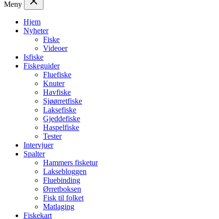
Meny
Hjem
Nyheter
Fiske
Videoer
Isfiske
Fiskeguider
Fluefiske
Knuter
Havfiske
Sjøørretfiske
Laksefiske
Gjeddefiske
Haspelfiske
Tester
Intervjuer
Spalter
Hammers fisketur
Laksebloggen
Fluebinding
Ørretboksen
Fisk til folket
Matlaging
Fiskekart