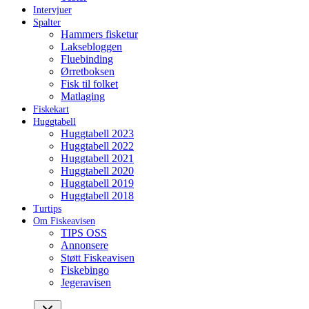
Intervjuer
Spalter
Hammers fisketur
Laksebloggen
Fluebinding
Ørretboksen
Fisk til folket
Matlaging
Fiskekart
Huggtabell
Huggtabell 2023
Huggtabell 2022
Huggtabell 2021
Huggtabell 2020
Huggtabell 2019
Huggtabell 2018
Turtips
Om Fiskeavisen
TIPS OSS
Annonsere
Støtt Fiskeavisen
Fiskebingo
Jegeravisen