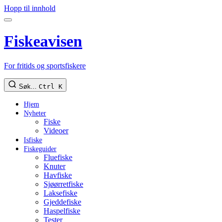
Hopp til innhold
Fiskeavisen
For fritids og sportsfiskere
Søk...
Ctrl K
Hjem
Nyheter
Fiske
Videoer
Isfiske
Fiskeguider
Fluefiske
Knuter
Havfiske
Sjøørretfiske
Laksefiske
Gjeddefiske
Haspelfiske
Tester