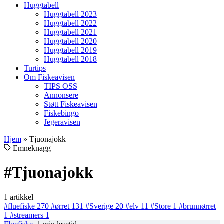
Huggtabell
Huggtabell 2023
Huggtabell 2022
Huggtabell 2021
Huggtabell 2020
Huggtabell 2019
Huggtabell 2018
Turtips
Om Fiskeavisen
TIPS OSS
Annonsere
Støtt Fiskeavisen
Fiskebingo
Jegeravisen
Hjem
»
Tjuonajokk
Emneknagg
#Tjuonajokk
1 artikkel
#fluefiske
270
#ørret
131
#Sverige
20
#elv
11
#Store
1
#brunnørret
1
#streamers
1