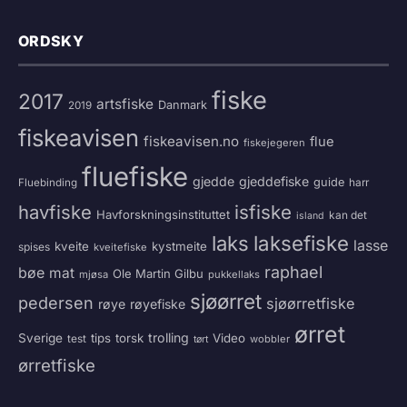
ORDSKY
fiske
2017
artsfiske
Danmark
2019
fiskeavisen
fiskeavisen.no
flue
fiskejegeren
fluefiske
gjedde
gjeddefiske
guide
harr
Fluebinding
havfiske
isfiske
Havforskningsinstituttet
kan det
island
laksefiske
laks
lasse
kveite
kystmeite
spises
kveitefiske
raphael
bøe
mat
Ole Martin Gilbu
mjøsa
pukkellaks
sjøørret
pedersen
sjøørretfiske
røye
røyefiske
ørret
trolling
Sverige
tips
torsk
Video
test
wobbler
tørt
ørretfiske