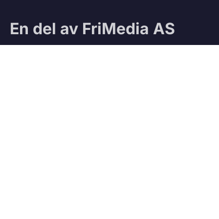
En del av FriMedia AS
Sjekk ut våre andre magasiner:
Ifri
Jegeravisen
Testteam
VÅRE TJENESTER
Vedbod.no
Kjøp og salg av ved
Vedmatch.se
Kjøp og salg av ved – Sverige