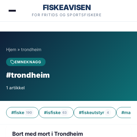
Hopp
FISKEAVISEN
til
FOR FRITIDS OG SPORTSFISKERE
innhold
Hjem
»
trondheim
EMNEKNAGG
#trondheim
1 artikkel
#fiske
#isfiske
#fiskeutstyr
#markf
190
63
4
1 min lesetid
MILJØ
Bort med mort i Trondheim