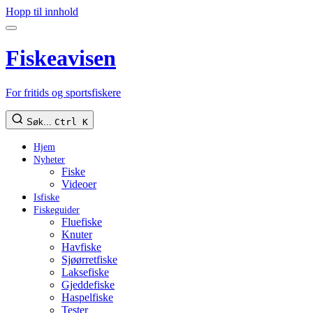
Hopp til innhold
Fiskeavisen
For fritids og sportsfiskere
Søk...
Ctrl K
Hjem
Nyheter
Fiske
Videoer
Isfiske
Fiskeguider
Fluefiske
Knuter
Havfiske
Sjøørretfiske
Laksefiske
Gjeddefiske
Haspelfiske
Tester