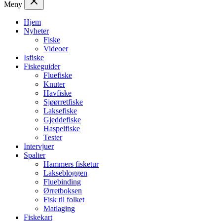
Meny
Hjem
Nyheter
Fiske
Videoer
Isfiske
Fiskeguider
Fluefiske
Knuter
Havfiske
Sjøørretfiske
Laksefiske
Gjeddefiske
Haspelfiske
Tester
Intervjuer
Spalter
Hammers fisketur
Laksebloggen
Fluebinding
Ørretboksen
Fisk til folket
Matlaging
Fiskekart