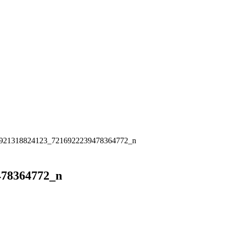
921318824123_7216922239478364772_n
478364772_n