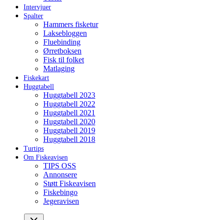
Intervjuer
Spalter
Hammers fisketur
Laksebloggen
Fluebinding
Ørretboksen
Fisk til folket
Matlaging
Fiskekart
Huggtabell
Huggtabell 2023
Huggtabell 2022
Huggtabell 2021
Huggtabell 2020
Huggtabell 2019
Huggtabell 2018
Turtips
Om Fiskeavisen
TIPS OSS
Annonsere
Støtt Fiskeavisen
Fiskebingo
Jegeravisen