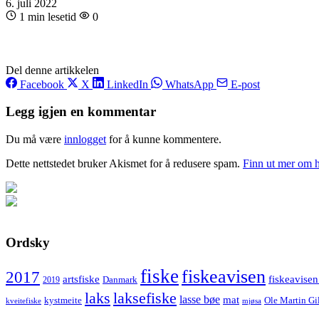
6. juli 2022
1 min lesetid
0
Del denne artikkelen
Facebook
X
LinkedIn
WhatsApp
E-post
Legg igjen en kommentar
Du må være
innlogget
for å kunne kommentere.
Dette nettstedet bruker Akismet for å redusere spam.
Finn ut mer om 
Ordsky
fiske
fiskeavisen
2017
artsfiske
fiskeavisen
Danmark
2019
laks
laksefiske
lasse bøe
mat
kystmeite
Ole Martin Gi
kveitefiske
mjøsa