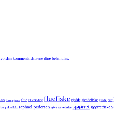
hvordan kommentardataene dine behandles.
fluefiske
.no
flue
gjedde
gjeddefiske
guide
harr
fiskejegeren
Fluebinding
sjøørret
raphael pedersen
sjøørretfiske
røye
røyefiske
lbu
S
pukkellaks