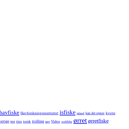
havfiske
isfiske
Havforskningsinstituttet
kveite
kan det spises
island
ørret
ørretfiske
trolling
verige
tips
torsk
Video
test
wobbler
tørt