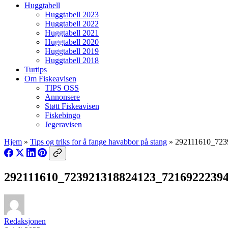
Huggtabell
Huggtabell 2023
Huggtabell 2022
Huggtabell 2021
Huggtabell 2020
Huggtabell 2019
Huggtabell 2018
Turtips
Om Fiskeavisen
TIPS OSS
Annonsere
Støtt Fiskeavisen
Fiskebingo
Jegeravisen
Hjem
»
Tips og triks for å fange havabbor på stang
»
292111610_723
292111610_723921318824123_7216922239
Redaksjonen