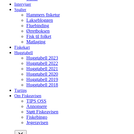
Intervjuer
Spalter
Hammers fisketur
Laksebloggen
Fluebinding
Ørretboksen
Fisk til folket
Matlaging
Fiskekart
Huggtabell
Huggtabell 2023
Huggtabell 2022
Huggtabell 2021
Huggtabell 2020
Huggtabell 2019
Huggtabell 2018
Turtips
Om Fiskeavisen
TIPS OSS
Annonsere
Støtt Fiskeavisen
Fiskebingo
Jegeravisen