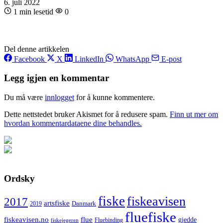
6. juli 2022
1 min lesetid
0
Del denne artikkelen
Facebook
X
LinkedIn
WhatsApp
E-post
Legg igjen en kommentar
Du må være
innlogget
for å kunne kommentere.
Dette nettstedet bruker Akismet for å redusere spam.
Finn ut mer om
hvordan kommentardataene dine behandles.
Ordsky
fiske
fiskeavisen
2017
artsfiske
Danmark
2019
fluefiske
fiskeavisen.no
flue
gjedde
fiskejegeren
Fluebinding