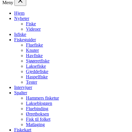
Meny
Hjem
Nyheter
Fiske
Videoer
Isfiske
Fiskeguider
Fluefiske
Knuter
Havfiske
Sjøørretfiske
Laksefiske
Gjeddefiske
Haspelfiske
Tester
Intervjuer
Spalter
Hammers fisketur
Laksebloggen
Fluebinding
Ørretboksen
Fisk til folket
Matlaging
Fiskekart