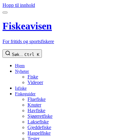
Hopp til innhold
Fiskeavisen
For fritids og sportsfiskere
Søk...
Ctrl K
Hjem
Nyheter
Fiske
Videoer
Isfiske
Fiskeguider
Fluefiske
Knuter
Havfiske
Sjøørretfiske
Laksefiske
Gjeddefiske
Haspelfiske
Tester