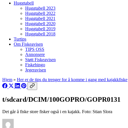
Huggtabell
Huggtabell 2023
Huggtabell 2022
Huggtabell 2021
Huggtabell 2020
Huggtabell 2019
Huggtabell 2018
Turtips
Om Fiskeavisen
TIPS OSS
Annonsere
Støtt Fiskeavisen
Fiskebingo
Jegeravisen
Hjem
»
Her er de tips du trenger for å komme i gang med kajakkfiske
t/sdcard/DCIM/100GOPRO/GOPR0131
Det går å fiske store fisker også i en kajakk. Foto: Stian Slora