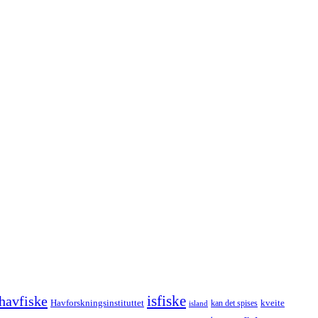
havfiske
isfiske
Havforskningsinstituttet
kveite
kan det spises
island