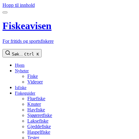
Hopp til innhold
Fiskeavisen
For fritids og sportsfiskere
Søk...
Ctrl K
Hjem
Nyheter
Fiske
Videoer
Isfiske
Fiskeguider
Fluefiske
Knuter
Havfiske
Sjøørretfiske
Laksefiske
Gjeddefiske
Haspelfiske
Tester