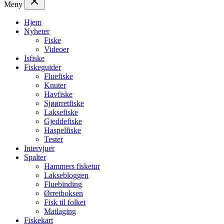
Meny
Hjem
Nyheter
Fiske
Videoer
Isfiske
Fiskeguider
Fluefiske
Knuter
Havfiske
Sjøørretfiske
Laksefiske
Gjeddefiske
Haspelfiske
Tester
Intervjuer
Spalter
Hammers fisketur
Laksebloggen
Fluebinding
Ørretboksen
Fisk til folket
Matlaging
Fiskekart