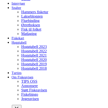
Intervjuer
Spalter
Hammers fisketur
Laksebloggen
Fluebinding
Ørretboksen
Fisk til folket
Matlaging
Fiskekart
Huggtabell
Huggtabell 2023
Huggtabell 2022
Huggtabell 2021
Huggtabell 2020
Huggtabell 2019
Huggtabell 2018
Turtips
Om Fiskeavisen
TIPS OSS
Annonsere
Støtt Fiskeavisen
Fiskebingo
Jegeravisen