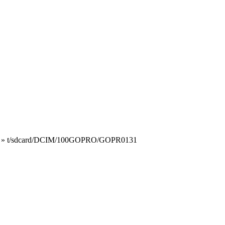
»
t/sdcard/DCIM/100GOPRO/GOPR0131