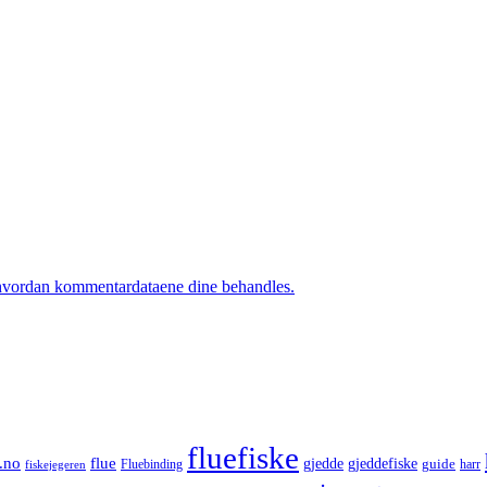
hvordan kommentardataene dine behandles.
fluefiske
.no
flue
gjedde
gjeddefiske
guide
harr
fiskejegeren
Fluebinding