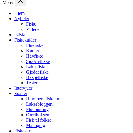
Meny
Hjem
Nyheter
Fiske
Videoer
Isfiske
Fiskeguider
Fluefiske
Knuter
Havfiske
Sjøørretfiske
Laksefiske
Gjeddefiske
Haspelfiske
Tester
Intervjuer
Spalter
Hammers fisketur
Laksebloggen
Fluebinding
Ørretboksen
Fisk til folket
Matlaging
Fiskekart