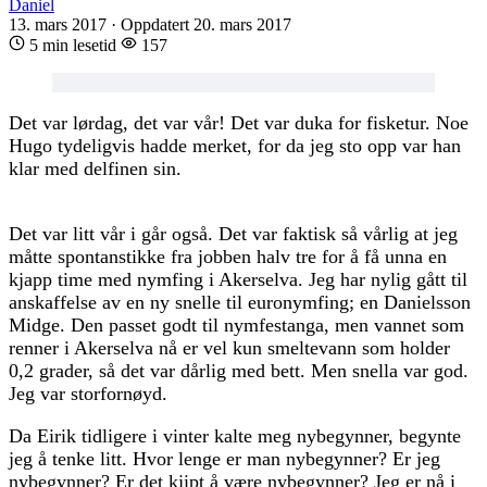
Daniel
13. mars 2017
·
Oppdatert 20. mars 2017
5 min lesetid
157
Det var lørdag, det var vår! Det var duka for fisketur. Noe
Hugo tydeligvis hadde merket, for da jeg sto opp var han
klar med delfinen sin.
Det var litt vår i går også. Det var faktisk så vårlig at jeg
måtte spontanstikke fra jobben halv tre for å få unna en
kjapp time med nymfing i Akerselva. Jeg har nylig gått til
anskaffelse av en ny snelle til euronymfing; en Danielsson
Midge. Den passet godt til nymfestanga, men vannet som
renner i Akerselva nå er vel kun smeltevann som holder
0,2 grader, så det var dårlig med bett. Men snella var god.
Jeg var storfornøyd.
Da Eirik tidligere i vinter kalte meg nybegynner, begynte
jeg å tenke litt. Hvor lenge er man nybegynner? Er jeg
nybegynner? Er det kjipt å være nybegynner? Jeg er nå i