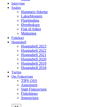
Intervjuer
Spalter
Hammers fisketur
Laksebloggen
Fluebinding
Ørretboksen
Fisk til folket
Matlaging
Fiskekart
Huggtabell
Huggtabell 2023
Huggtabell 2022
Huggtabell 2021
Huggtabell 2020
Huggtabell 2019
Huggtabell 2018
Turtips
Om Fiskeavisen
TIPS OSS
Annonsere
Støtt Fiskeavisen
Fiskebingo
Jegeravisen