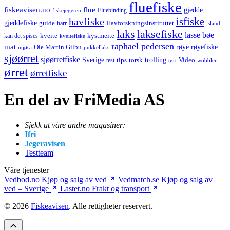
fluefiske
fiskeavisen.no
flue
gjedde
fiskejegeren
Fluebinding
havfiske
isfiske
gjeddefiske
Havforskningsinstituttet
guide
harr
island
laks
laksefiske
lasse bøe
kveite
kystmeite
kan det spises
kveitefiske
raphael pedersen
mat
røye
røyefiske
Ole Martin Gilbu
mjøsa
pukkellaks
sjøørret
sjøørretfiske
trolling
Sverige
tips
torsk
Video
test
wobbler
tørt
ørret
ørretfiske
En del av FriMedia AS
Sjekk ut våre andre magasiner:
Ifri
Jegeravisen
Testteam
Våre tjenester
Vedbod.no
Kjøp og salg av ved
Vedmatch.se
Kjøp og salg av
ved – Sverige
Lastet.no
Frakt og transport
© 2026
Fiskeavisen
. Alle rettigheter reservert.