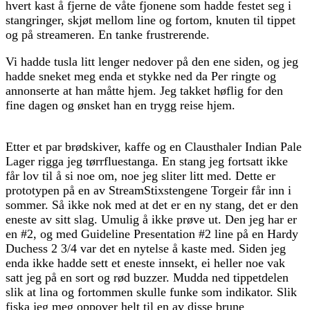
hvert kast å fjerne de våte fjonene som hadde festet seg i
stangringer, skjøt mellom line og fortom, knuten til tippet
og på streameren. En tanke frustrerende.
Vi hadde tusla litt lenger nedover på den ene siden, og jeg
hadde sneket meg enda et stykke ned da Per ringte og
annonserte at han måtte hjem. Jeg takket høflig for den
fine dagen og ønsket han en trygg reise hjem.
Etter et par brødskiver, kaffe og en Clausthaler Indian Pale
Lager rigga jeg tørrfluestanga. En stang jeg fortsatt ikke
får lov til å si noe om, noe jeg sliter litt med. Dette er
prototypen på en av StreamStixstengene Torgeir får inn i
sommer. Så ikke nok med at det er en ny stang, det er den
eneste av sitt slag. Umulig å ikke prøve ut. Den jeg har er
en #2, og med Guideline Presentation #2 line på en Hardy
Duchess 2 3/4 var det en nytelse å kaste med. Siden jeg
enda ikke hadde sett et eneste innsekt, ei heller noe vak
satt jeg på en sort og rød buzzer. Mudda ned tippetdelen
slik at lina og fortommen skulle funke som indikator. Slik
fiska jeg meg oppover helt til en av disse brune