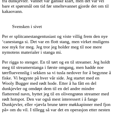
fra dunkjevler. Vannet var ganske klart, men det var vel
bare et spørsmål om tid før smeltevannet gjorde det om til
kakaovann.
Svensken i sivet
Per er splitcanestangentusiast og viste villig frem den nye
‘canestanga si. Det var en flott stang, men virket muligens
noe myk for meg. Jeg tror jeg holder meg til noe mere
nymotens materialer i stanga mi.
Per rigga to stenger. En til tørt og en til streamer. Jeg holdt
meg til streamerstanga i første omgang, men hadde noe
tørrfluevennlig i sekken sa vi tusla nedover for å begynne å
fiske. Vi begynte på hver vår side. Jeg startet med en
Wooly Bugger med rødt hode. Etter å ha fått en del
dunkjevler og omdøpt dem til en del andre mindre
flatterend navn, byttet jeg til en olivengrønn streamer med
rødt hotspot. Den var også mest interessert i å fange
Dunkjevler, eller «jævla brune tørre møkkapinner med fjon
på» om du vil. I tillegg så var det en operasjon etter nesten