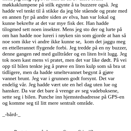
møkkaklumpene på stilk egynte å ta buzzere også. Jeg
hadde vel tenkt til å stikke da jeg ble stående og prate med
en annen fyr på andre siden av elva, han var lokal og
kunne bekrefte at det var mye fisk der. Han hadde
tilogmed sett noen insekter. Mens jeg sto der og lurte på
om han hadde noe lureri i røyken sin som gjorde at han så
noe som ikke vi andre ikke kunne se, kom det jaggu meg
en ettellerannet flygende forbi. Jeg tredde på en ny buzzer,
denne gangen rød med gulltråder og en liten hvit lugg. Jeg
tok noen kast mens vi pratet, men det var like dødt. På vei
opp til bilen tenkte jeg å prøve en liten kulp som så bra ut
tidligere, men da hadde smeltevannet begynt å gjøre
vannet brunt. Jeg var i grunnen godt forsynt. Det var
endelig vår. Jeg hadde vært ute en hel dag uten lue og
hansker. Da var det bare å vrenge av seg vadebuksene,
sette seg i bilen. Punche inn hjemstedsadresse på GPS-en
og komme seg til litt mere sentralt område.
_-bård-_