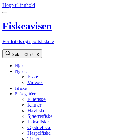
Hopp til innhold
Fiskeavisen
For fritids og sportsfiskere
Søk...
Ctrl K
Hjem
Nyheter
Fiske
Videoer
Isfiske
Fiskeguider
Fluefiske
Knuter
Havfiske
Sjøørretfiske
Laksefiske
Gjeddefiske
Haspelfiske
Tester