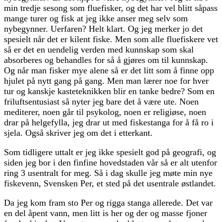
min tredje sesong som fluefisker, og det har vel blitt såpass
mange turer og fisk at jeg ikke anser meg selv som
nybegynner. Uerfaren? Helt klart. Og jeg merker jo det
spesielt når det er kilent fiske. Men som alle fluefiskere vet
så er det en uendelig verden med kunnskap som skal
absorberes og behandles for så å gjøres om til kunnskap.
Og når man fisker mye alene så er det litt som å finne opp
hjulet på nytt gang på gang. Men man lærer noe for hver
tur og kanskje kasteteknikken blir en tanke bedre? Som en
friluftsentusiast så nyter jeg bare det å være ute. Noen
mediterer, noen går til psykolog, noen er religiøse, noen
drar på helgefylla, jeg drar ut med fiskestanga for å få ro i
sjela. Også skriver jeg om det i etterkant.
Som tidligere uttalt er jeg ikke spesielt god på geografi, og
siden jeg bor i den finfine hovedstaden vår så er alt utenfor
ring 3 usentralt for meg. Så i dag skulle jeg møte min nye
fiskevenn, Svensken Per, et sted på det usentrale østlandet.
Da jeg kom fram sto Per og rigga stanga allerede. Det var
en del åpent vann, men litt is her og der og masse fjoner