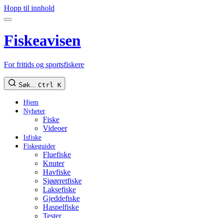
Hopp til innhold
Fiskeavisen
For fritids og sportsfiskere
Søk...
Ctrl K
Hjem
Nyheter
Fiske
Videoer
Isfiske
Fiskeguider
Fluefiske
Knuter
Havfiske
Sjøørretfiske
Laksefiske
Gjeddefiske
Haspelfiske
Tester