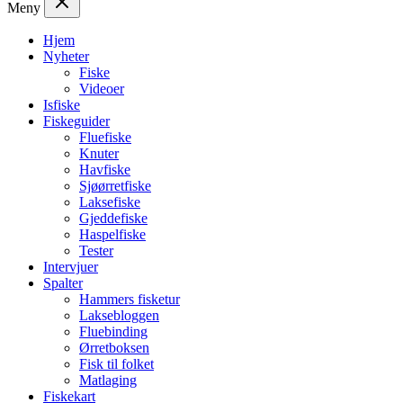
Meny
Hjem
Nyheter
Fiske
Videoer
Isfiske
Fiskeguider
Fluefiske
Knuter
Havfiske
Sjøørretfiske
Laksefiske
Gjeddefiske
Haspelfiske
Tester
Intervjuer
Spalter
Hammers fisketur
Laksebloggen
Fluebinding
Ørretboksen
Fisk til folket
Matlaging
Fiskekart