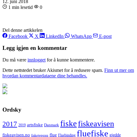
12. juni 2018
1 min lesetid
0
Del denne artikkelen
Facebook
X
LinkedIn
WhatsApp
E-post
Legg igjen en kommentar
Du må være
innlogget
for å kunne kommentere.
Dette nettstedet bruker Akismet for å redusere spam.
Finn ut mer om
hvordan kommentardataene dine behandles.
Ordsky
fiske
fiskeavisen
2017
artsfiske
Danmark
2019
fluefiske
fiskeavisen.no
flue
gjedde
fiskejegeren
Fluebinding