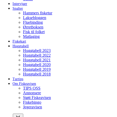
Intervjuer
Spalter
Hammers fisketur
Laksebloggen
Fluebinding
Ørretboksen
Fisk til folket
Matlaging
Fiskekart
Huggtabell
Huggtabell 2023
Huggtabell 2022
Huggtabell 2021
Huggtabell 2020
Huggtabell 2019
Huggtabell 2018
Turtips
Om Fiskeavisen
TIPS OSS
Annonsere
Støtt Fiskeavisen
Fiskebingo
Jegeravisen