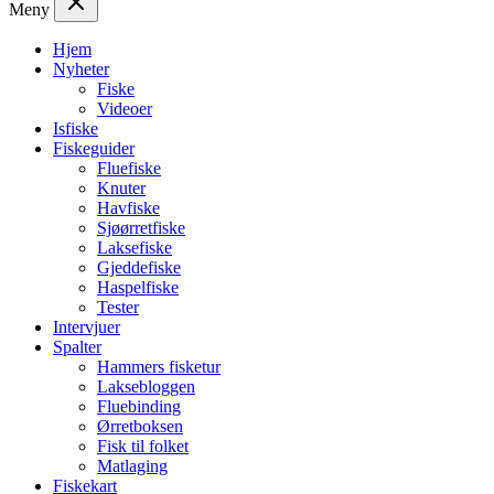
Meny
Hjem
Nyheter
Fiske
Videoer
Isfiske
Fiskeguider
Fluefiske
Knuter
Havfiske
Sjøørretfiske
Laksefiske
Gjeddefiske
Haspelfiske
Tester
Intervjuer
Spalter
Hammers fisketur
Laksebloggen
Fluebinding
Ørretboksen
Fisk til folket
Matlaging
Fiskekart