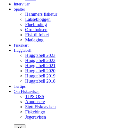
Intervjuer
Spalter
Hammers fisketur
Laksebloggen
Fluebinding
Ørretboksen
Fisk til folket
Matlaging
Fiskekart
Huggtabell
Huggtabell 2023
Huggtabell 2022
Huggtabell 2021
Huggtabell 2020
Huggtabell 2019
Huggtabell 2018
Turtips
Om Fiskeavisen
TIPS OSS
Annonsere
Støtt Fiskeavisen
Fiskebingo
Jegeravisen