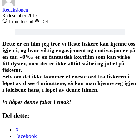
Redaksjonen
3. desember 2017
1 min lesetid
154
Dette er en film jeg tror vi fleste fiskere kan kjenne oss
igjen i, og hvor viktig engasjement og motivasjon er på
en tur.
«0%» er en fantastisk kortfilm som kan virke
litt dyster, men det er ikke alltid ståhei og jubel på
fisketur.
Selv om det ikke kommer et eneste ord fra fiskeren i
løpet av disse 4 minuttene, så kan man kjenne seg igjen
i følelsene hans, i løpet av denne filmen.
Vi håper denne faller i smak!
Del dette:
X
Facebook