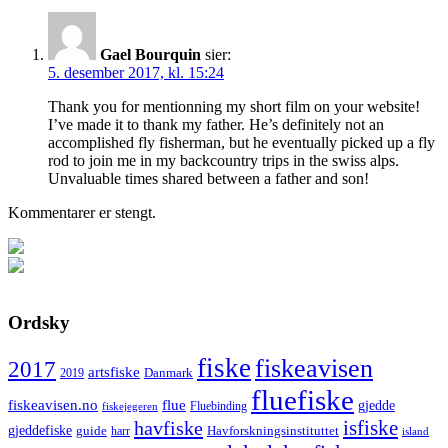
Gael Bourquin
sier:
5. desember 2017, kl. 15:24
Thank you for mentionning my short film on your website!
I’ve made it to thank my father. He’s definitely not an
accomplished fly fisherman, but he eventually picked up a fly
rod to join me in my backcountry trips in the swiss alps.
Unvaluable times shared between a father and son!
Kommentarer er stengt.
Ordsky
fiske
fiskeavisen
2017
artsfiske
Danmark
2019
fluefiske
fiskeavisen.no
flue
gjedde
fiskejegeren
Fluebinding
havfiske
isfiske
gjeddefiske
Havforskningsinstituttet
guide
harr
island