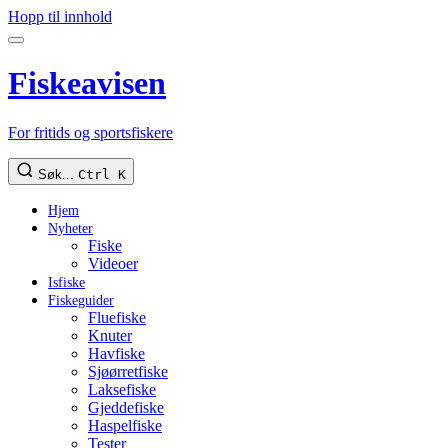
Hopp til innhold
Fiskeavisen
For fritids og sportsfiskere
Søk...
Ctrl K
Hjem
Nyheter
Fiske
Videoer
Isfiske
Fiskeguider
Fluefiske
Knuter
Havfiske
Sjøørretfiske
Laksefiske
Gjeddefiske
Haspelfiske
Tester