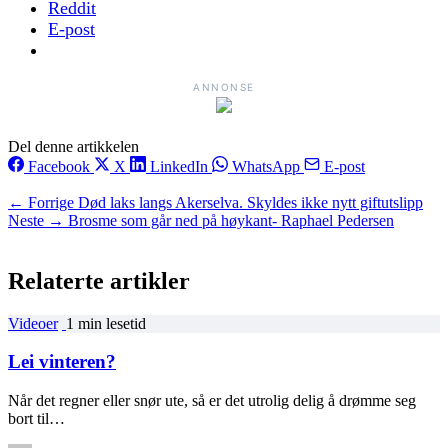
Reddit
E-post
ANNONSE
Del denne artikkelen
Facebook
X
LinkedIn
WhatsApp
E-post
← Forrige
Død laks langs Akerselva. Skyldes ikke nytt giftutslipp
Neste →
Brosme som går ned på høykant- Raphael Pedersen
Relaterte artikler
Videoer
1 min lesetid
Lei vinteren?
Når det regner eller snør ute, så er det utrolig delig å drømme seg
bort til…