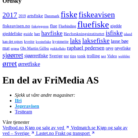
Ordsky
fiske
fiskeavisen
2017
artsfiske
Danmark
2019
fluefiske
fiskeavisen.no
flue
gjedde
fiskejegeren
Fluebinding
havfiske
isfiske
gjeddefiske
Havforskningsinstituttet
guide
harr
island
laks
laksefiske
lasse bøe
kveite
kystmeite
kan det spises
kveitefiske
raphael pedersen
mat
røye
røyefiske
Ole Martin Gilbu
mjøsa
pukkellaks
sjøørret
sjøørretfiske
trolling
Sverige
tips
torsk
Video
test
wobbler
tørt
ørret
ørretfiske
En del av FriMedia AS
Sjekk ut våre andre magasiner:
Ifri
Jegeravisen
Testteam
Våre tjenester
Vedbod.no
Kjøp og salg av ved
Vedmatch.se
Kjøp og salg av
ved – Sverige
Lastet.no
Frakt og transport