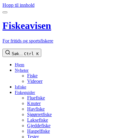
Hopp til innhold
Fiskeavisen
For fritids og sportsfiskere
Søk...
Ctrl K
Hjem
Nyheter
Fiske
Videoer
Isfiske
Fiskeguider
Fluefiske
Knuter
Havfiske
Sjøørretfiske
Laksefiske
Gjeddefiske
Haspelfiske
Tester