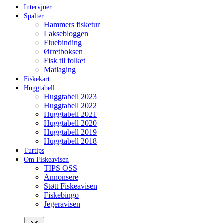
Intervjuer
Spalter
Hammers fisketur
Laksebloggen
Fluebinding
Ørretboksen
Fisk til folket
Matlaging
Fiskekart
Huggtabell
Huggtabell 2023
Huggtabell 2022
Huggtabell 2021
Huggtabell 2020
Huggtabell 2019
Huggtabell 2018
Turtips
Om Fiskeavisen
TIPS OSS
Annonsere
Støtt Fiskeavisen
Fiskebingo
Jegeravisen