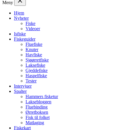
Meny
Hjem
Nyheter
Fiske
Videoer
Isfiske
Fiskeguider
Fluefiske
Knuter
Havfiske
Sjøørretfiske
Laksefiske
Gjeddefiske
Haspelfiske
Tester
Intervjuer
Spalter
Hammers fisketur
Laksebloggen
Fluebinding
Ørretboksen
Fisk til folket
Matlaging
Fiskekart