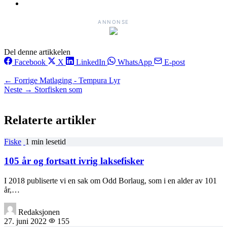
ANNONSE
Del denne artikkelen
Facebook
X
LinkedIn
WhatsApp
E-post
← Forrige
Matlaging - Tempura Lyr
Neste →
Storfisken som
Relaterte artikler
Fiske
1 min lesetid
105 år og fortsatt ivrig laksefisker
I 2018 publiserte vi en sak om Odd Borlaug, som i en alder av 101
år,…
Redaksjonen
27. juni 2022
155