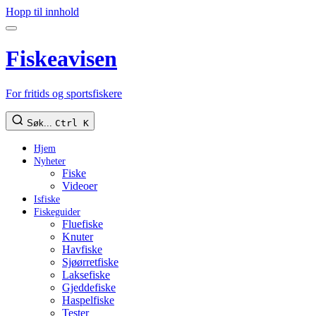
Hopp til innhold
Fiskeavisen
For fritids og sportsfiskere
Søk...
Ctrl K
Hjem
Nyheter
Fiske
Videoer
Isfiske
Fiskeguider
Fluefiske
Knuter
Havfiske
Sjøørretfiske
Laksefiske
Gjeddefiske
Haspelfiske
Tester