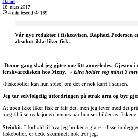
Daniel
18. mars 2017
4 min lesetid
169
Vår nye redaktør i fiskeavisen, Raphael Pedersen er 
absolutt ikke liker fisk.
-Denne gang skal jeg gjøre noe litt annerledes. Gjesten i
ferskvaredisken hos Meny.
» Eira holder seg minst 3 mete
-Fiskeboller kan hun spise, om det er nok karri i sausen.
Jeg tar selvfølgelig utfordringen på strak arm og byr gje
At noen ikke liker fisk er fair det, men jeg lever med det pr
meg til å se reaksjonen hennes når hun ser bilder av fiskene 
Steinbit
: I forhold til hva jeg bruker å gjøre i disse innlegg
fiskeboller, er dette skummelt nok tror jeg.