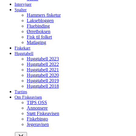
Intervjuer
Spalter
Hammers fisketur
Laksebloggen
Fluebinding
Ørretboksen
Fisk til folket
Matlaging
Fiskekart
Huggtabell
Huggtabell 2023
Huggtabell 2022
Huggtabell 2021
Huggtabell 2020
Huggtabell 2019
Huggtabell 2018
Turtips
Om Fiskeavisen
TIPS OSS
Annonsere
Støtt Fiskeavisen
Fiskebingo
Jegeravisen