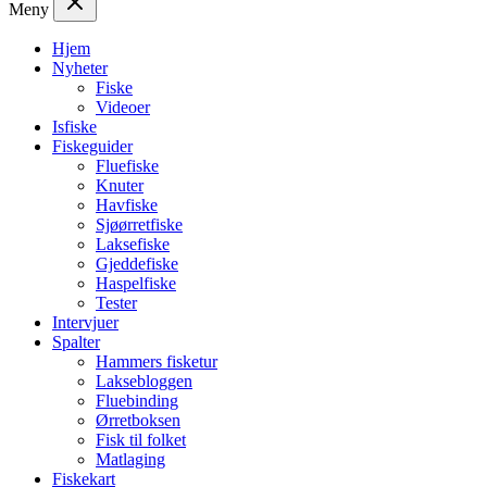
Meny
Hjem
Nyheter
Fiske
Videoer
Isfiske
Fiskeguider
Fluefiske
Knuter
Havfiske
Sjøørretfiske
Laksefiske
Gjeddefiske
Haspelfiske
Tester
Intervjuer
Spalter
Hammers fisketur
Laksebloggen
Fluebinding
Ørretboksen
Fisk til folket
Matlaging
Fiskekart