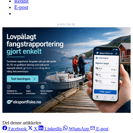
Reddit
E-post
ANNONSE
Del denne artikkelen
Facebook
X
LinkedIn
WhatsApp
E-post