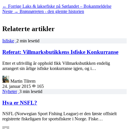
← Forrige
Laks & laksefiske på Sørlandet – Bokanmeldelse
Neste →
Brønnørreten - den glemte historien
Relaterte artikler
Isfiske
2 min lesetid
Referat: Villmarksbutikkens Isfiske Konkurranse
Etter et ufrivillig år opphold fikk Villmarksbutikken endelig
arrangert sin årlige isfiske konkurranse igjen, og i…
Martin Tilrem
24. januar 2015
165
Nyheter
3 min lesetid
Hva er NSFL?
NSFL (Norwegian Sport Fishing League) er den første offisielt
registrerte fiskeligaen for sportsfiskere i Norge. Fiske…