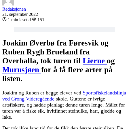
Redaksjonen
21. september 2022
1 min lesetid
151
Joakim Øverbø fra Føresvik og
Ruben Rygh Brueland fra
Overhalla, tok turen til
Lierne
og
Murusjøen
for å få flere arter på
listen.
Joakim og Ruben er begge elever ved
Sportsfiskelandslinja
ved Grong Videregående
skole. Guttene er ivrige
artsfiskere, og hadde planlagt denne turen lenge. Målet for
turen var å fiske sik, hvitfinnet steinulke, harr, gjedde og
lake.
Det tok ikke lang tid før de fikk den første steinulken. De