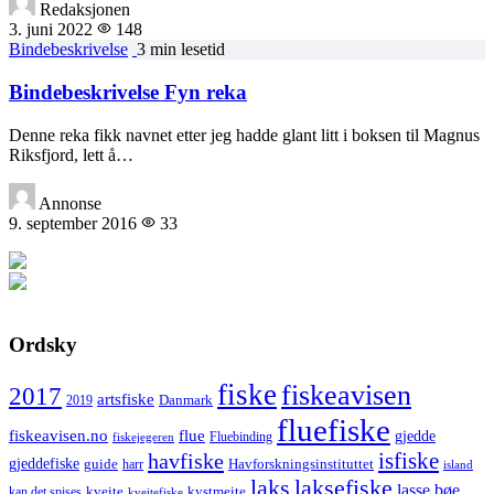
Redaksjonen
3. juni 2022
148
Bindebeskrivelse
3 min lesetid
Bindebeskrivelse Fyn reka
Denne reka fikk navnet etter jeg hadde glant litt i boksen til Magnus
Riksfjord, lett å…
Annonse
9. september 2016
33
Ordsky
fiske
fiskeavisen
2017
artsfiske
Danmark
2019
fluefiske
fiskeavisen.no
flue
gjedde
fiskejegeren
Fluebinding
havfiske
isfiske
gjeddefiske
Havforskningsinstituttet
guide
harr
island
laks
laksefiske
lasse bøe
kveite
kystmeite
kan det spises
kveitefiske