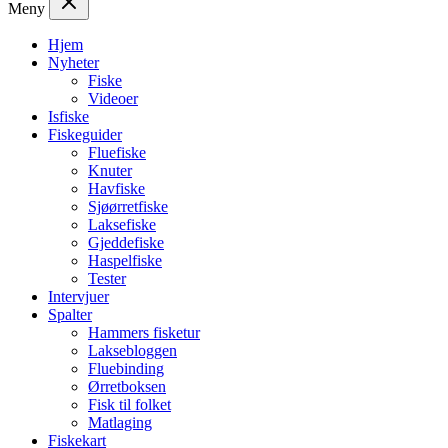
Meny
Hjem
Nyheter
Fiske
Videoer
Isfiske
Fiskeguider
Fluefiske
Knuter
Havfiske
Sjøørretfiske
Laksefiske
Gjeddefiske
Haspelfiske
Tester
Intervjuer
Spalter
Hammers fisketur
Laksebloggen
Fluebinding
Ørretboksen
Fisk til folket
Matlaging
Fiskekart