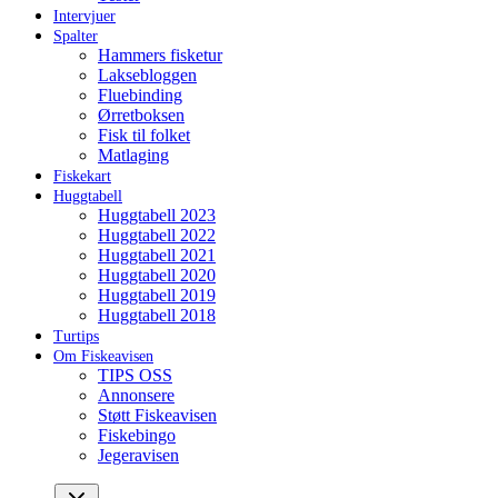
Intervjuer
Spalter
Hammers fisketur
Laksebloggen
Fluebinding
Ørretboksen
Fisk til folket
Matlaging
Fiskekart
Huggtabell
Huggtabell 2023
Huggtabell 2022
Huggtabell 2021
Huggtabell 2020
Huggtabell 2019
Huggtabell 2018
Turtips
Om Fiskeavisen
TIPS OSS
Annonsere
Støtt Fiskeavisen
Fiskebingo
Jegeravisen