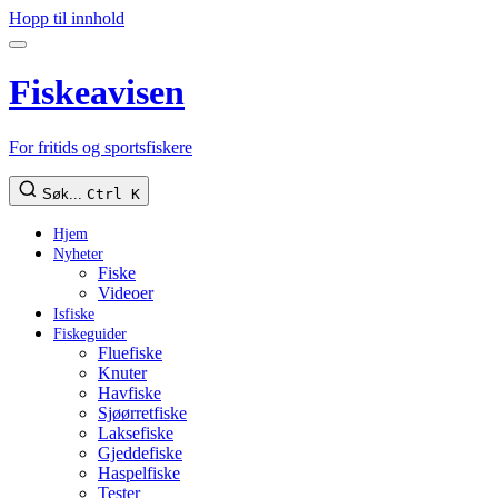
Hopp til innhold
Fiskeavisen
For fritids og sportsfiskere
Søk...
Ctrl K
Hjem
Nyheter
Fiske
Videoer
Isfiske
Fiskeguider
Fluefiske
Knuter
Havfiske
Sjøørretfiske
Laksefiske
Gjeddefiske
Haspelfiske
Tester